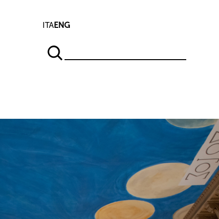
ITA
ENG