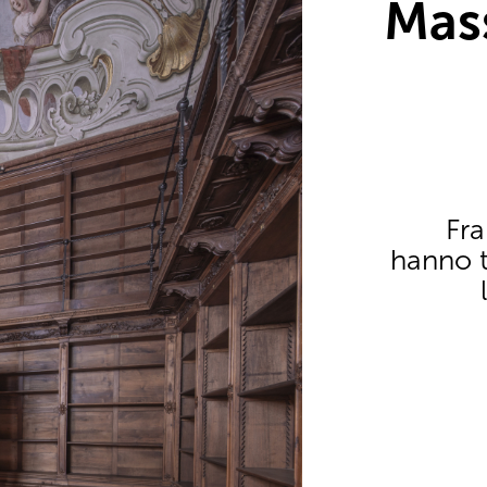
Mas
Fra
hanno t