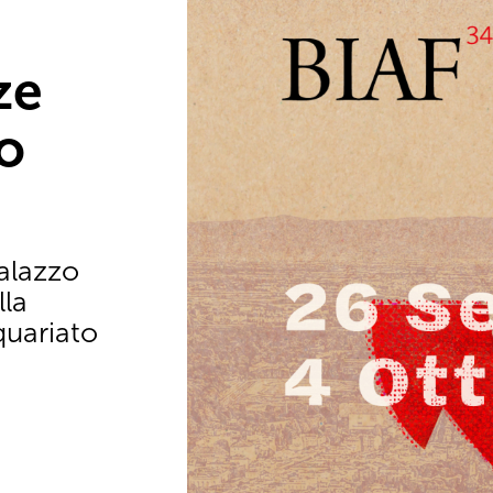
ze
o
Palazzo
lla
quariato