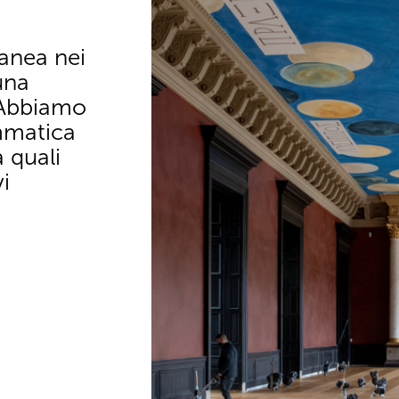
anea nei
una
 Abbiamo
mmatica
 quali
vi