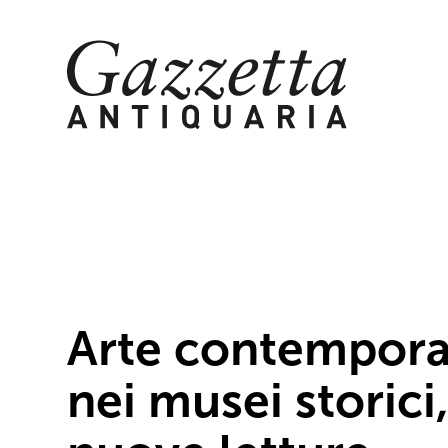
Skip
to
content
Arte contempor
nei musei storici