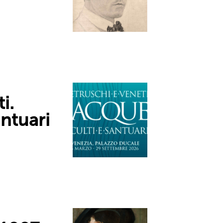
i.
antuari