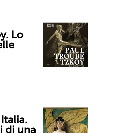
y. Lo
lle
Italia.
i di una