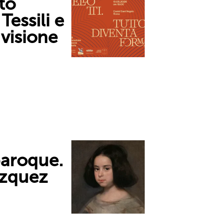
to
Tessili e
visione
baroque.
ázquez