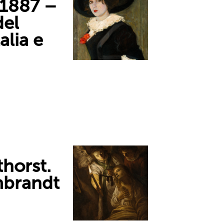
(1887 –
del
alia e
horst.
mbrandt