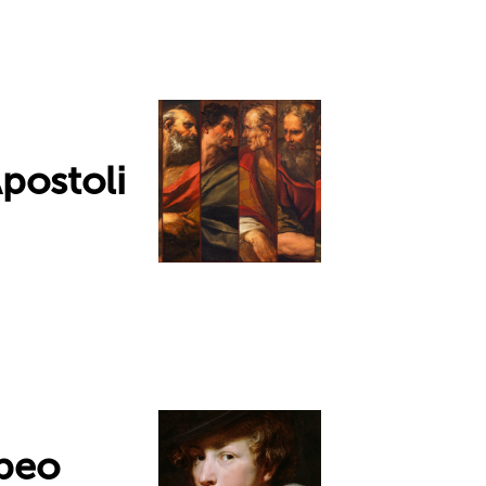
Apostoli
opeo