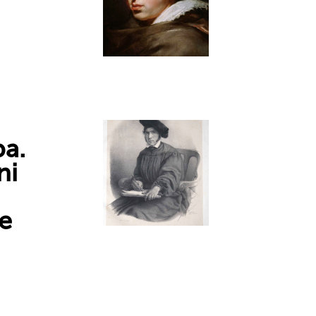
pa.
ni
e