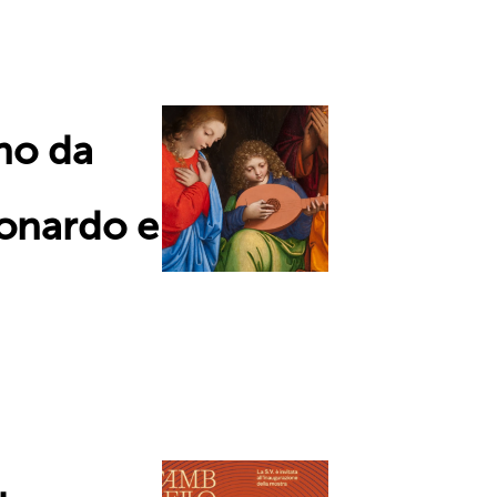
no da
eonardo e