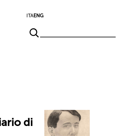
ITA
ENG
ario di