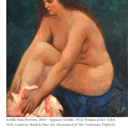
Achille Funi (Ferrara, 1890 – Appiano Gentile, 1972) Woman at her Toilet,
1929. Courtesy Studiolo Fine Art, showcased at The Centenary Triptych: