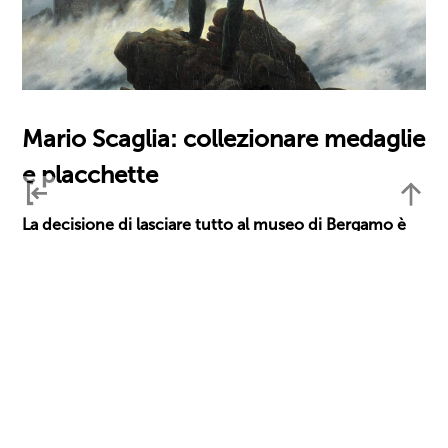
Mario Scaglia: collezionare medaglie
e placchette
La decisione di lasciare tutto al museo di Bergamo è
dovuta proprio alla mia ambizione di continuità,
ovvero di voler creare un luogo dove gli studiosi
possano avere tutti gli strumenti necessari per
approfondire la ricerca.
di Giulia Zaccariotto*