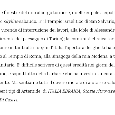
e finestre del mio albergo torinese, quelle cupole a cipo
lo
skyline
sabaudo. E’ il Tempio israelitico di San Salvario
 vicende di interruzione dei lavori, alla Mole di Alessandr
imento del paesaggio di Torino); la comunità ebraica tor
 come in tanti altri luoghi d’Italia l’apertura dei ghetti ha
nso al Tempio di Roma, alla Sinagoga della mia Modena, a 
itario. E’ difficile scrivere di quest’eredità nei giorni de
o, e soprattutto della barbarie che ha investito ancora 
ente. Ma sentiamo tutti il dovere morale di aiutare e val
per i tipi di Artemide, di
ITALIA EBRAICA, Storie ritrovate,
Di Castro
.