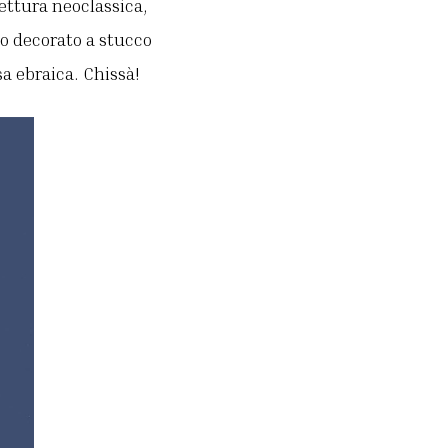
tettura neoclassica,
o decorato a stucco
sa ebraica. Chissà!