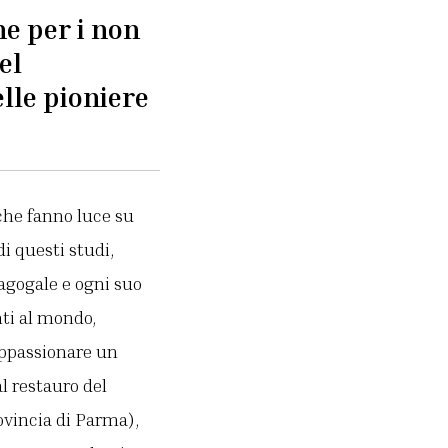
he per i non
el
elle pioniere
 che fanno luce su
di questi studi,
nagogale e ogni suo
nti al mondo,
appassionare un
l restauro del
ovincia di Parma),