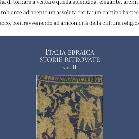
lia di tornare a visitare quella splendida, elegante, archi
ambiente adiacente un’assoluta rarità: un camino barocc
Isacco, contravvenendo all’aniconicità della cultura religio