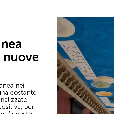
anea
, nuove
anea nei
una costante,
nalizzato
sitiva, per
ni l'innesto