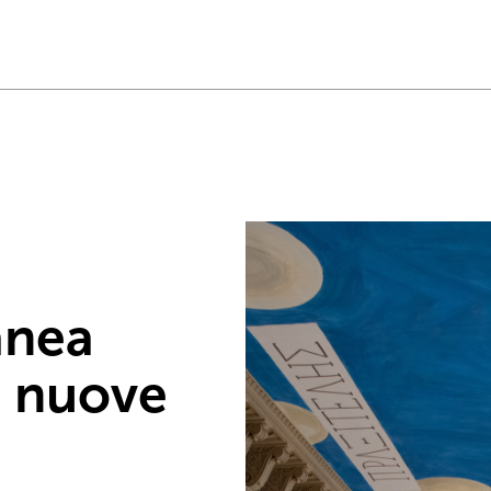
anea
, nuove