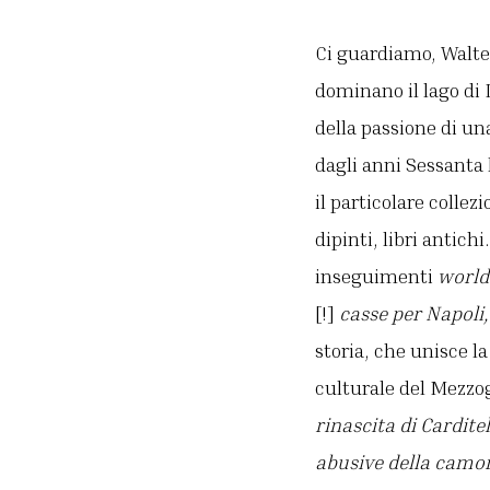
Ci guardiamo, Walter
dominano il lago di 
della passione di un
dagli anni Sessanta 
il particolare collez
dipinti, libri antic
inseguimenti
worl
[!]
casse per Napoli
storia, che unisce l
culturale del Mezzog
rinascita di Cardite
abusive della camor