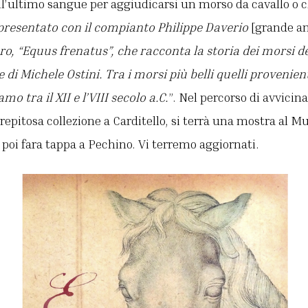
 all’ultimo sangue per aggiudicarsi un morso da cavallo o c
resentato con il compianto Philippe Daverio
[grande a
ro, “Equus frenatus”, che racconta la storia dei morsi de
e di Michele Ostini. Tra i morsi più belli quelli provenien
mo tra il XII e l’VIII secolo a.C.
”. Nel percorso di avvicin
repitosa collezione a Carditello, si terrà una mostra al M
 poi fara tappa a Pechino. Vi terremo aggiornati.