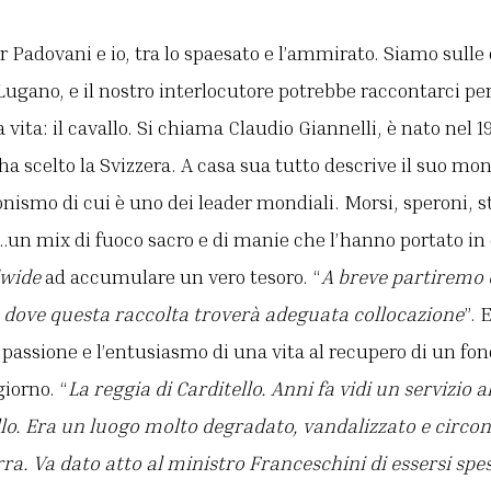
 Padovani e io, tra lo spaesato e l’ammirato. Siamo sulle 
Lugano, e il nostro interlocutore potrebbe raccontarci per 
a vita: il cavallo. Si chiama Claudio Giannelli, è nato nel
ha scelto la Svizzera. A casa sua tutto descrive il suo mon
ionismo di cui è uno dei leader mondiali. Morsi, speroni, st
hi…un mix di fuoco sacro e di manie che l’hanno portato in
dwide
ad accumulare un vero tesoro. “
A breve partiremo 
, dove questa raccolta troverà adeguata collocazione
”. 
a passione e l’entusiasmo di una vita al recupero di un 
iorno. “
La reggia di Carditello. Anni fa vidi un servizio a
llo. Era un luogo molto degradato, vandalizzato e circon
ra. Va dato atto al ministro Franceschini di essersi s