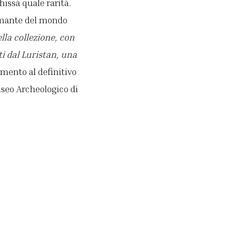
hissà quale rarità.
mante del mondo
lla collezione, con
ti dal Luristan, una
amento al definitivo
useo Archeologico di