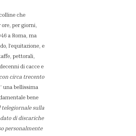
colline che
ore, per giorni,
 1946 a Roma, ma
do, l’equitazione, e
affe, pettorali,
 decenni di cacce e
con circa trecento
E’ una bellissima
fondamentale bene
l telegiornale sulla
dato di discariche
peso personalmente