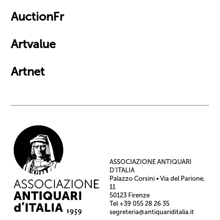
AuctionFr
Artvalue
Artnet
ASSOCIAZIONE ANTIQUARI
D’ITALIA
Palazzo Corsini • Via del Parione,
11
50123 Firenze
Tel +39 055 28 26 35
segreteria@antiquariditalia.it