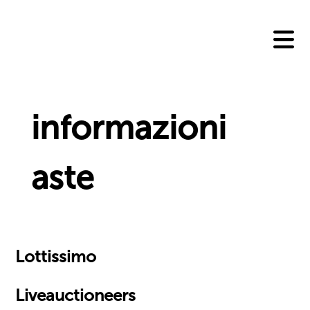
Skip
to
content
informazioni
aste
Lottissimo
Liveauctioneers