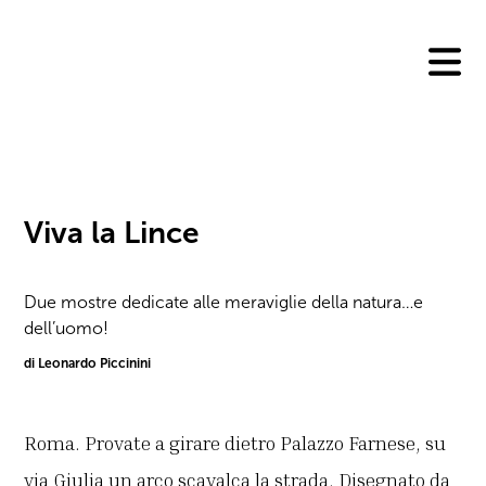
Skip
to
content
Viva la Lince
Due mostre dedicate alle meraviglie della natura…e
dell’uomo!
di Leonardo Piccinini
Roma. Provate a girare dietro Palazzo Farnese, su
via Giulia un arco scavalca la strada. Disegnato da