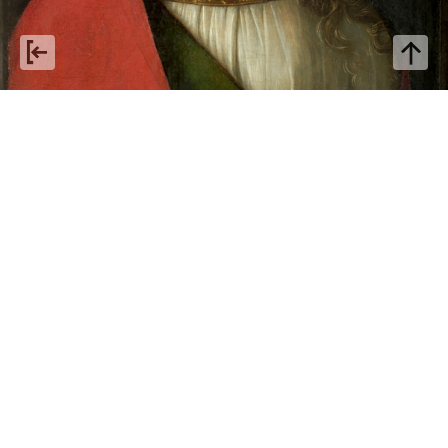
Boccaccio Boccaccino: da
invenduto a patrimonio
collettivo
Con Boccaccio Boccaccino, per una riflessione sul carattere
virtuoso del mercato, quando si intreccia con la tutela e con le
politiche di acquisizione dei musei.
di Francesco Ceretti