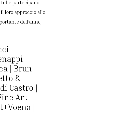
AI che partecipano
il loro approccio allo
mportante dell’anno,
cci
Benappi
ica | Brun
etto &
di Castro |
ine Art |
nt+Voena |