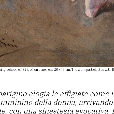
ncing school, c. 1879, oil on panel, cm. 26 x 16 cm. The work participates wit
parigino elogia le effigiate come 
femminino della donna, arrivando
le, con una sinestesia evocativa