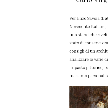
Per
Enzo Savoia
(
Bo
Novecento Italiano, l
uno stand che riveli 
stato di conservazio
consigli di un archi
analizzare le varie d
impasto pittorico, p
massimo personalità 