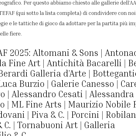
grafico. Per questo abbiamo chiesto alle gallerie dell’A
TEFAF (qui sotto la lista completa) di condividere con noi 
egie e le tattiche di gioco da adottare per la partita più i
lle fiere.
AF 2025: Altomani & Sons | Antona
la Fine Art | Antichità Bacarelli | 
 Berardi Galleria d’Arte | Bottegant
 Luca Burzio | Galerie Canesso | Car
 | Alessandro Cesati | Alessandra 
 | ML Fine Arts | Maurizio Nobile F
ovani | Piva & C. | Porcini | Robila
C. | Tornabuoni Art | Galleria
lio & C.