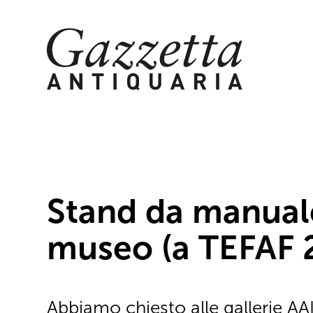
Skip
to
content
Stand da manual
museo (a TEFAF 
Abbiamo chiesto alle gallerie AA