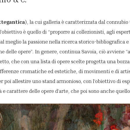
ttegantica
), la cui galleria è caratterizzata dal connubio
’obiettivo è quello di “proporre ai collezionisti, agli esper
al meglio la passione nella ricerca storico-bibliografica e 
ne delle opere”. In genere, continua Savoia, ciò avviene “a
tetto, che con una lista di opere scelte progetta una bozza
ifferenze cromatiche ed estetiche, di movimenti e di artist
er poi allestire uno stand armonioso, con l’obiettivo di es
e carattere delle opere d’arte, che poi sono anche quello d