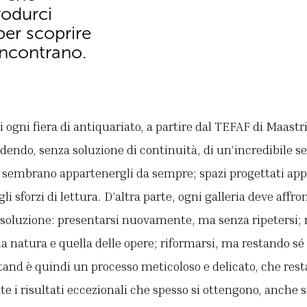
rodurci
per scoprire
incontrano.
 ogni fiera di antiquariato, a partire dal TEFAF di Maastri
dendo, senza soluzione di continuità, di un’incredibile se
 sembrano appartenergli da sempre; spazi progettati ap
i sforzi di lettura. D’altra parte, ogni galleria deve affron
le soluzione: presentarsi nuovamente, ma senza ripetersi; 
ia natura e quella delle opere; riformarsi, ma restando sé
tand è quindi un processo meticoloso e delicato, che resta 
e i risultati eccezionali che spesso si ottengono, anche 