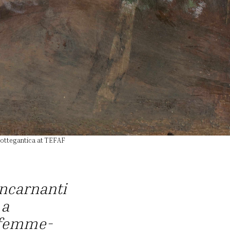
h Bottegantica at TEFAF
incarnanti
 a
, femme-