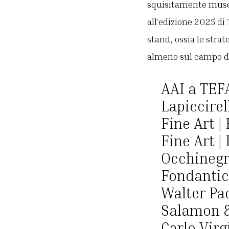
squisitamente museo
all’edizione 2025 di 
stand, ossia le strat
almeno sul campo de
AAI a TEF
Lapiccirel
Fine Art |
Fine Art |
Occhinegro
Fondantico
Walter Pad
Salamon & 
Carlo Virgi