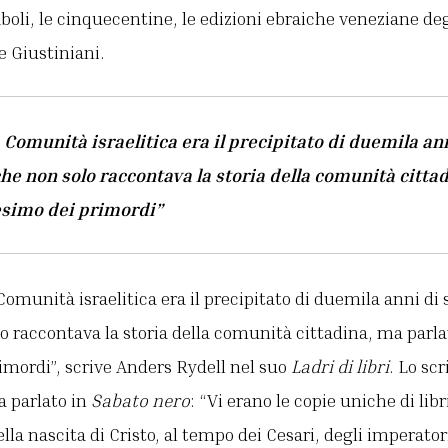
oli, le cinquecentine, le edizioni ebraiche veneziane de
 Giustiniani.
a Comunità israelitica era il precipitato di duemila ann
he non solo raccontava la storia della comunità citta
esimo dei primordi”
Comunità israelitica era il precipitato di duemila anni di 
o raccontava la storia della comunità cittadina, ma parl
imordi”, scrive Anders Rydell nel suo
Ladri di libri
. Lo sc
a parlato in
Sabato nero
: “Vi erano le copie uniche di lib
lla nascita di Cristo, al tempo dei Cesari, degli imperator