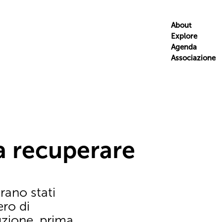
About
Explore
Agenda
Associazione
a recuperare
erano stati
ero di
ruzione, prima