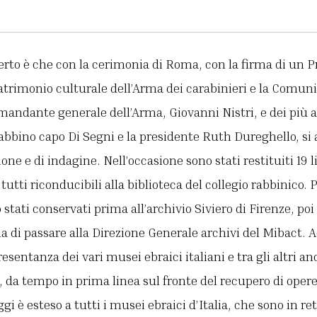
erto è che con la cerimonia di Roma, con la firma di un Pr
atrimonio culturale dell’Arma dei carabinieri e la Comun
mandante generale dell’Arma, Giovanni Nistri, e dei più a
abbino capo Di Segni e la presidente Ruth Dureghello, si
one e di indagine. Nell’occasione sono stati restituiti 19 li
tutti riconducibili alla biblioteca del collegio rabbinico. P
stati conservati prima all’archivio Siviero di Firenze, poi
a di passare alla Direzione Generale archivi del Mibact. A
sentanza dei vari musei ebraici italiani e tra gli altri a
i, da tempo in prima linea sul fronte del recupero di opere 
gi è esteso a tutti i musei ebraici d’Italia, che sono in r