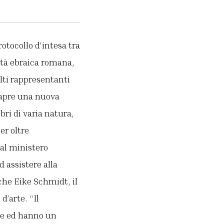
otocollo d’intesa tra
ità ebraica romana,
lti rappresentanti
 apre una nuova
bri di varia natura,
er oltre
 al ministero
d assistere alla
nche Eike Schmidt, il
d’arte. “Il
ete ed hanno un