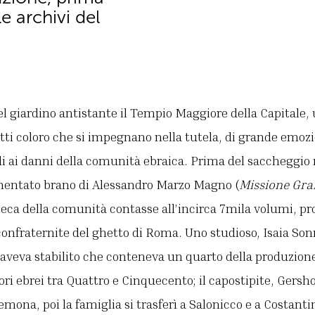
e archivi del
l giardino antistante il Tempio Maggiore della Capitale,
tti coloro che si impegnano nella tutela, di grande emozio
odi ai danni della comunità ebraica. Prima del saccheggio 
umentato brano di Alessandro Marzo Magno (
Missione Gra
oteca della comunità contasse all’incirca 7mila volumi, p
onfraternite del ghetto di Roma. Uno studioso, Isaia Son
aveva stabilito che conteneva un quarto della produzione
i ebrei tra Quattro e Cinquecento; il capostipite, Gersho
emona, poi la famiglia si trasferì a Salonicco e a Costant