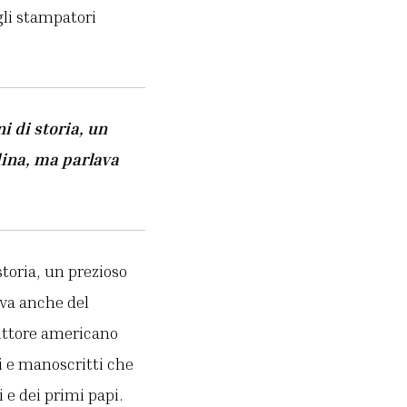
gli stampatori
i di storia, un
dina, ma parlava
storia, un prezioso
ava anche del
rittore americano
ri e manoscritti che
i e dei primi papi.