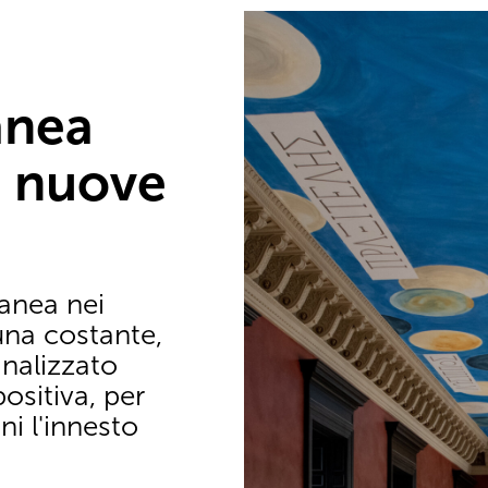
anea
, nuove
anea nei
una costante,
nalizzato
sitiva, per
ni l'innesto