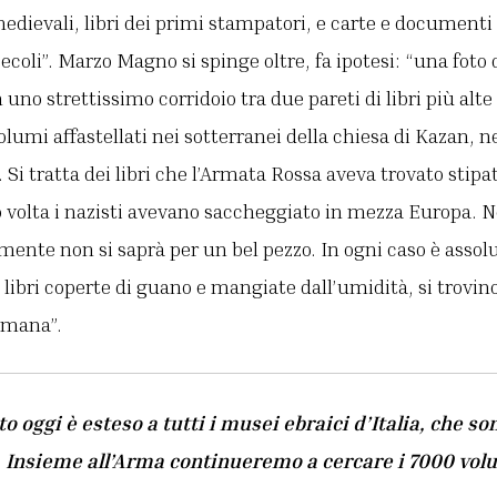
dievali, libri dei primi stampatori, e carte e documenti
ecoli”. Marzo Magno si spinge oltre, fa ipotesi: “una foto
o strettissimo corridoio tra due pareti di libri più alte 
olumi affastellati nei sotterranei della chiesa di Kazan, n
Si tratta dei libri che l’Armata Rossa aveva trovato stipat
o volta i nazisti avevano saccheggiato in mezza Europa. Non
mente non si saprà per un bel pezzo. In ogni caso è asso
i libri coperte di guano e mangiate dall’umidità, si trovi
omana”.
to oggi è esteso a tutti i musei ebraici d’Italia, che s
Insieme all’Arma continueremo a cercare i 7000 volum