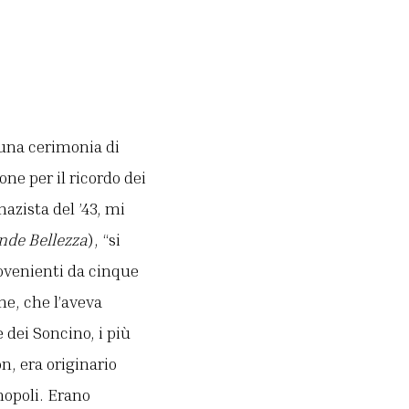
 una cerimonia di
ne per il ricordo dei
nazista del ’43, mi
nde Bellezza
), “si
rovenienti da cinque
ne, che l’aveva
 dei Soncino, i più
n, era originario
inopoli. Erano