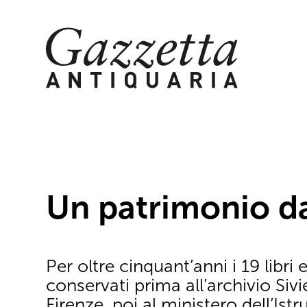
Skip
to
content
Un patrimonio d
Per oltre cinquant’anni i 19 libri 
conservati prima all’archivio Sivi
Firenze, poi al ministero dell’Ist