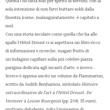
Questa l’ho fatta solo per spirito di servizio, con la
sola intenzione di non farvi buttare soldi dalla
finestra (come, malauguratamente, è capitato a
me).
Con una storia secolare come quella che ha alle
spalle l’Hôtel Drouot ci si aspettava un libro ricco
di informazioni e ricerche, magari frutto di
un’indagine capillare sulla più celebre piazza
parigina dedicata agli incanti d’arte, e invece…
Invece è appena uscito un volume da Flammarion,
scritto da Judith Benhamou, intitolato
Histoire
extraordinaires de l’art à l’H
ôtel Drouot. De
Vermeer à Louise Bourgeois
(pp. 208, 35 euro),
piuttosto deludente, tolta l’immagine di