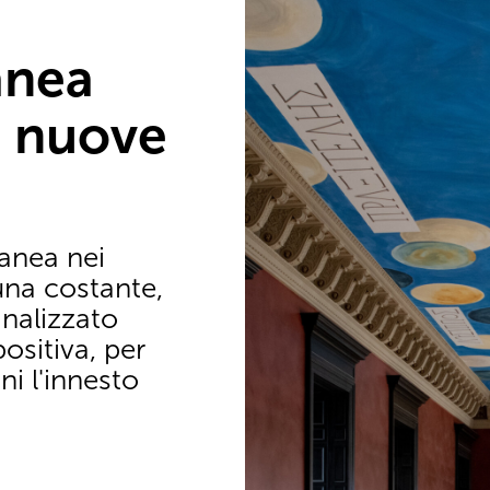
anea
, nuove
anea nei
una costante,
nalizzato
sitiva, per
ni l'innesto