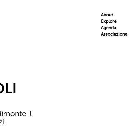
About
Explore
Agenda
Associazione
OLI
imonte il
i.