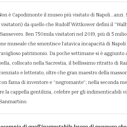
Non è Capodimonte il museo più visitato di Napoli…anzi. 
isitatori) da quello che Rudolf Wittkower definì il “Walh
Sansevero. Ben 750mila visitatori nel 2019, più di 5 milio
ne museale che smentisce l’atavica incapacità di Napoli 
raviglioso patrimonio. Da poche settimane si è aggiunto 
ella, collocato nella Sacrestia, il bellissimo ritratto di 
scienziato e letterato, oltre che gran maestro della masson
, con fama di inventore e “negromante”; nella seconda me
e la cappella gentilizia, celebre per gli indimenticabili v
, Sanmartino.
esempio di quell’inarrestabile lavoro di recupero che 