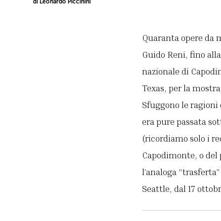
di Leonardo Piccinini
Quaranta opere da ma
Guido Reni, fino alla
nazionale di Capodi
Texas, per la mostr
Sfuggono le ragioni 
era pure passata sot
(ricordiamo solo i re
Capodimonte, o del 
l’analoga “trasferta
Seattle, dal 17 otto