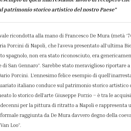
l patrimonio storico artistico del nostro Paese"
 ovale ricondotta alla mano di Francesco De Mura (metà ‘7
ria Porcini di Napoli, che l’aveva presentato all’ultima Bi
to spagnolo, non era stato riconosciuto, era genericame
ne di San Gennaro”. Sarebbe stato meraviglioso riportare a 
rio Porcini. L’ennesimo felice esempio di quell’inarresta
uariato italiano conduce sul patrimonio storico artistico 
neato lo storico dell’arte Giuseppe Porzio – è tra le acquis
decenni per la pittura di ritratto a Napoli e rappresenta u
a formale raggiunta da De Mura davvero degno della coev
 Van Loo”.