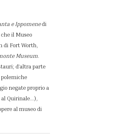
anta e Ippomene
di
o che il Museo
 di Fort Worth,
dimonte Museum
.
auri; d’altra parte
di polemiche
gio negate proprio a
 al Quirinale…),
 opere al museo di