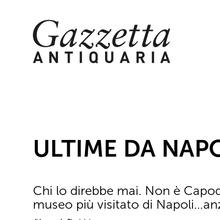
Skip
to
content
ULTIME DA NAP
Chi lo direbbe mai. Non è Capod
museo più visitato di Napoli…anz