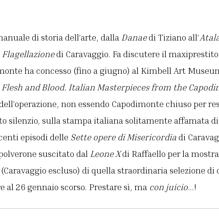
nuale di storia dell’arte, dalla
Danae
di Tiziano all’
Atal
Flagellazione
di Caravaggio. Fa discutere il maxiprestit
monte ha concesso (fino a giugno) al Kimbell Art Museum
a
Flesh and Blood. Italian Masterpieces from the Capo
dell’operazione, non essendo Capodimonte chiuso per rest
to silenzio, sulla stampa italiana solitamente affamata 
centi episodi delle
Sette opere di Misericordia
di Caravag
polverone suscitato dal
Leone X
di Raffaello per la mostra
” (Caravaggio escluso) di quella straordinaria selezione di
bre al 26 gennaio scorso. Prestare sì, ma
con juicio
…!