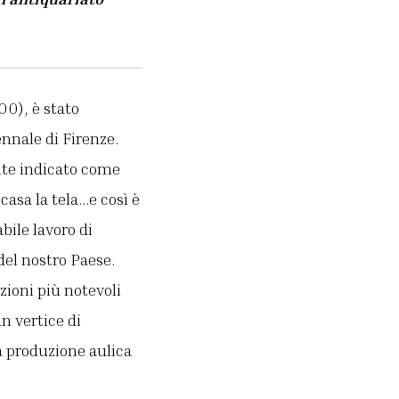
00), è stato
ennale di Firenze.
nte indicato come
casa la tela…e così è
bile lavoro di
del nostro Paese.
izioni più notevoli
n vertice di
a produzione aulica