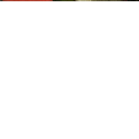
Boccaccio Boccaccino: da
invenduto a patrimonio
collettivo
Con Boccaccio Boccaccino, per una riflessione sul carattere
virtuoso del mercato, quando si intreccia con la tutela e con le
politiche di acquisizione dei musei.
di Francesco Ceretti