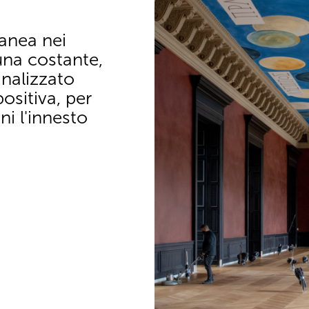
anea nei
una costante,
nalizzato
sitiva, per
ni l'innesto