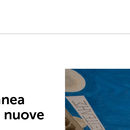
anea
, nuove