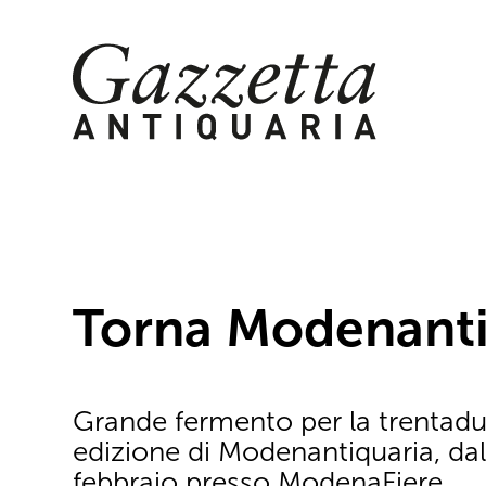
Skip
to
content
Torna Modenanti
Grande fermento per la trentad
edizione di Modenantiquaria, dal
febbraio presso ModenaFiere.