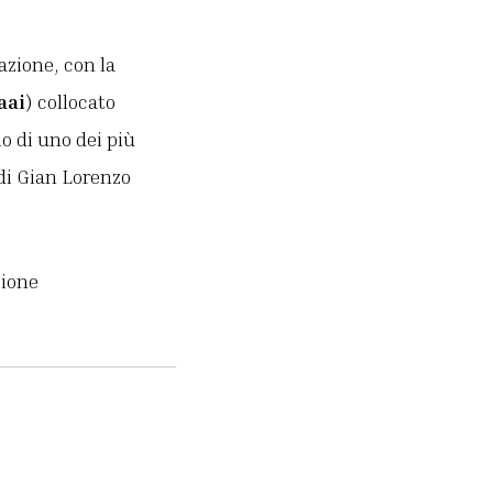
azione, con la
aai
) collocato
io di uno dei più
di Gian Lorenzo
zione