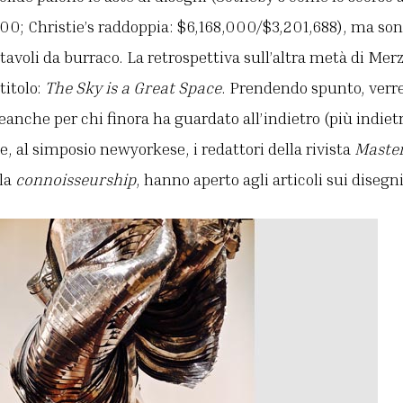
00; Christie’s raddoppia: $6,168,000/$3,201,688), ma son
tavoli da burraco. La retrospettiva sull’altra metà di Merz
titolo:
The Sky is a Great Space
. Prendendo spunto, verre
nche per chi finora ha guardato all’indietro (più indietr
e, al simposio newyorkese, i redattori della rivista
Maste
lla
connoisseurship
, hanno aperto agli articoli sui diseg