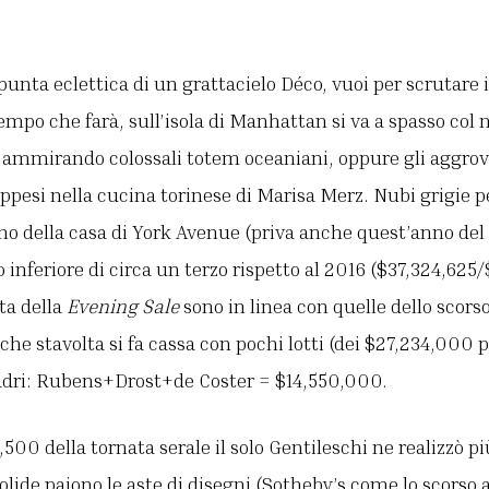
punta eclettica di un grattacielo Déco, vuoi per scrutare i
empo che farà, sull’isola di Manhattan si va a spasso col 
 ammirando colossali totem oceaniani, oppure gli aggrovigl
ppesi nella cucina torinese di Marisa Merz. Nubi grigie 
tino della casa di York Avenue (priva anche quest’anno del
to inferiore di circa un terzo rispetto al 2016 ($37,324,625/
ta della
Evening Sale
sono in linea con quelle dello scors
che stavolta si fa cassa con pochi lotti (dei $27,234,000 p
uadri: Rubens+Drost+de Coster = $14,550,000.
500 della tornata serale il solo Gentileschi ne realizzò p
lide paiono le aste di disegni (Sotheby’s come lo scorso 