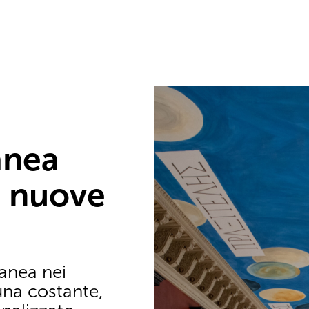
anea
, nuove
anea nei
una costante,