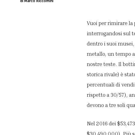
di Marco Riccòmini
Vuoi per rimirare la 
interrogandosi sul t
dentro i suoi musei,
metallo, un tempo a
nostre teste. Il bot
storica rivale) è sta
percentuali di vendi
rispetto a 30/57), an
devono a tre soli q
Nel 2016 dei $53,473,
$30,490,000). Più so