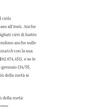
l cielo
naso all’insù. Anche
iati cirri di lustro
pendono anche sulle
match
con la sua
$92,674,451), e se le
o gennaio (34/55,
iù della metà si
iù della metà:
anno: