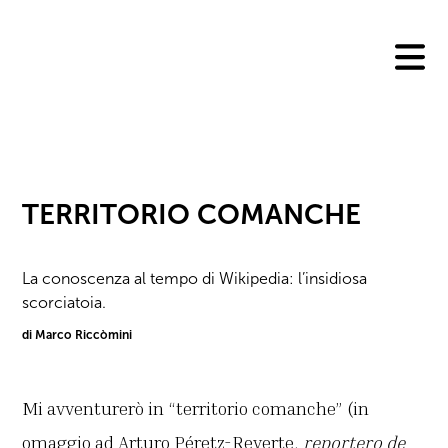
Skip
to
content
TERRITORIO COMANCHE
La conoscenza al tempo di Wikipedia: l’insidiosa
scorciatoia.
di Marco Riccòmini
Mi avventurerò in “territorio comanche” (in
omaggio ad Arturo Péretz-Reverte,
reportero de