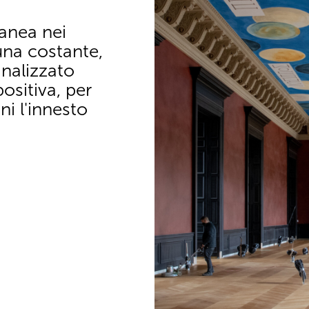
anea nei
una costante,
nalizzato
sitiva, per
ni l'innesto