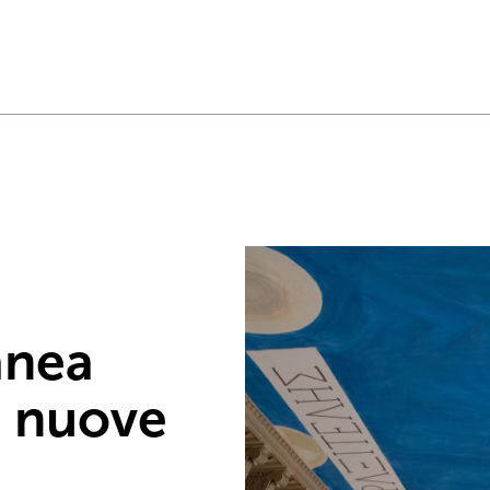
anea
, nuove