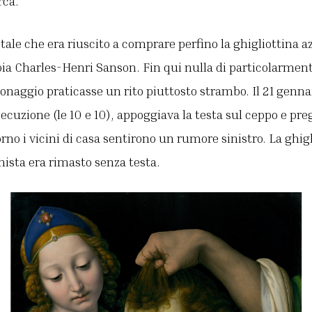
rca.
 tale che era riuscito a comprare perfino la ghigliottina 
oia Charles-Henri Sanson. Fin qui nulla di particolarmen
sonaggio praticasse un rito piuttosto strambo. Il 21 genna
esecuzione (le 10 e 10), appoggiava la testa sul ceppo e pr
rno i vicini di casa sentirono un rumore sinistro. La ghigl
onista era rimasto senza testa.