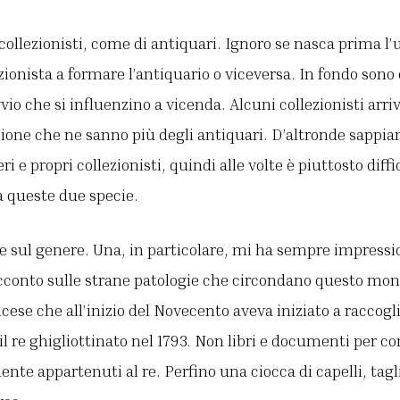
 collezionisti, come di antiquari. Ignoro se nasca prima l’u
ezionista a formare l’antiquario o viceversa. In fondo sono
io che si influenzino a vicenda. Alcuni collezionisti arriv
zione che ne sanno più degli antiquari. D’altronde sappi
i e propri collezionisti, quindi alle volte è piuttosto diffic
a queste due specie.
se sul genere. Una, in particolare, mi ha sempre impressi
cconto sulle strane patologie che circondano questo mond
ncese che all’inizio del Novecento aveva iniziato a raccogl
 il re ghigliottinato nel 1793. Non libri e documenti per c
nte appartenuti al re. Perfino una ciocca di capelli, tagli