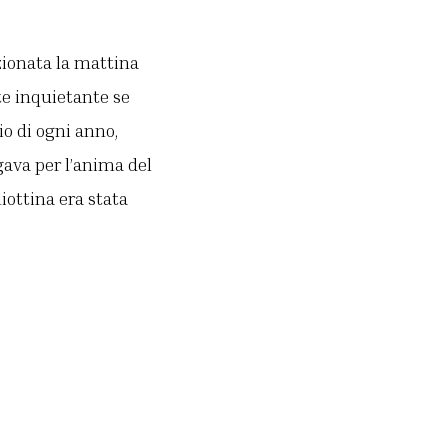
azionata la mattina
te inquietante se
io di ogni anno,
egava per l’anima del
iottina era stata