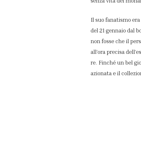
senza vita del mona
Il suo fanatismo era
del 21 gennaio dal b
non fosse che il per
all’ora precisa dell’
re. Finché un bel gio
azionata e il collezi