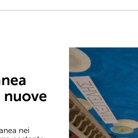
anea
, nuove
anea nei