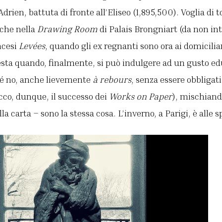
Adrien, battuta di fronte all’Eliseo (1,895,500). Voglia di t
che nella
Drawing Room
di Palais Brongniart (da non in
ncesi
Levées
, quando gli ex regnanti sono ora ai domicilia
esta quando, finalmente, si può indulgere ad un gusto 
hé no, anche lievemente
à rebours
, senza essere obbligati
cco, dunque, il successo dei
Works on Paper
), mischiand
la carta – sono la stessa cosa. L’inverno, a Parigi, è alle s