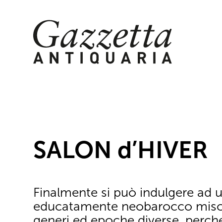
Skip
to
content
SALON d’HIVER
Finalmente si può indulgere ad 
educatamente neobarocco mis
generi ed epoche diverse, perché