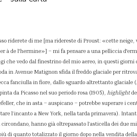
o riderete di me [ma ridereste di Proust: «cette neige, v
ser à de l'hermine»] – mi fa pensare a una pelliccia d'erm
gi che vedo dal finestrino del mio aereo, in questi giorni
a in Avenue Matignon sfida il freddo glaciale per ritrova
ca fanciulla in fiore, dallo sguardo altrettanto glaciale (
ipinta da Picasso nel suo periodo rosa (1905),
highlight
del
eller, che in asta – auspicano – potrebbe superare i cento
are l’incanto a New York, nella tarda primavera). Intanto,
 circondano, hanno già oltrepassato l’asticella dei due mi
più di quanto totalizzato il giorno dopo nella vendita della