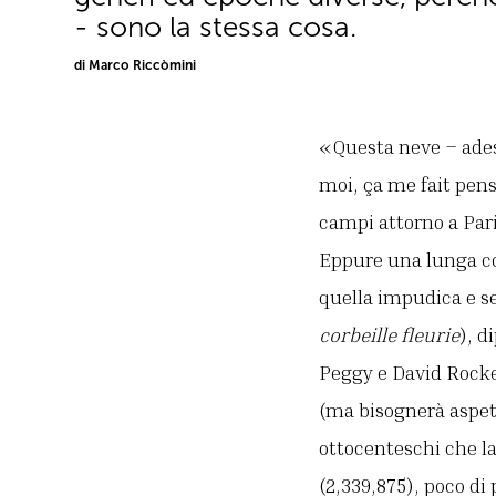
- sono la stessa cosa.
di Marco Riccòmini
«Questa neve – adess
moi, ça me fait pen
campi attorno a Pari
Eppure una lunga cod
quella impudica e sec
corbeille fleurie
), d
Peggy e David Rockef
(ma bisognerà aspett
ottocenteschi che la
(2,339,875), poco di 