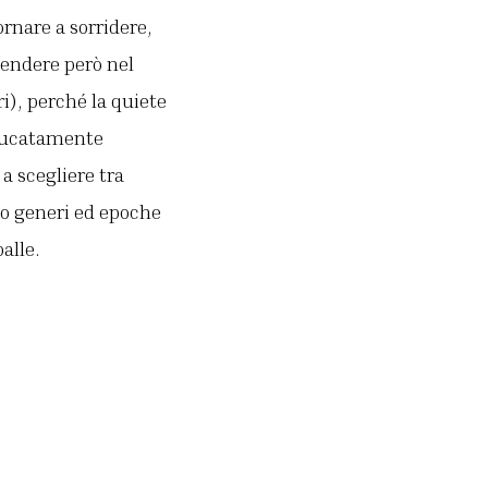
ornare a sorridere,
tendere però nel
ri), perché la quiete
educatamente
 a scegliere tra
o generi ed epoche
palle.