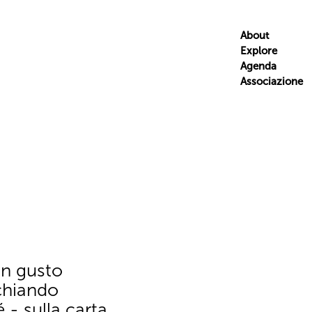
About
Explore
Agenda
Associazione
un gusto
chiando
 - sulla carta