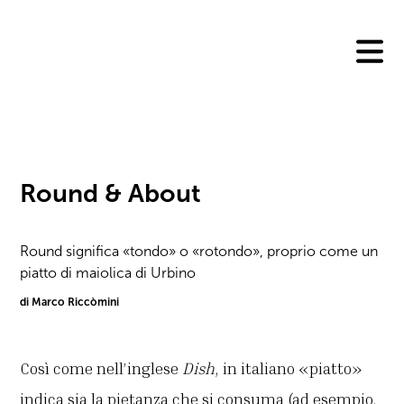
Skip
to
content
Round & About
Round significa «tondo» o «rotondo», proprio come un
piatto di maiolica di Urbino
di Marco Riccòmini
Così come nell’inglese
Dish
, in italiano «piatto»
indica sia la pietanza che si consuma (ad esempio,