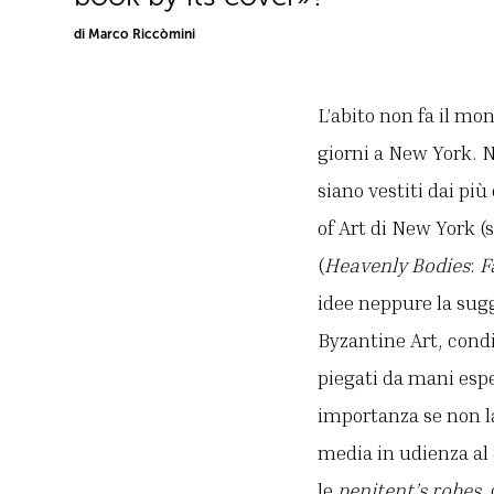
di Marco Riccòmini
L’abito non fa il mo
giorni a New York. 
siano vestiti dai pi
of Art di New York (
(
Heavenly Bodies
:
F
idee neppure la sug
Byzantine Art, condi
piegati da mani espe
importanza se non la
media in udienza al
le
penitent’s robes
,