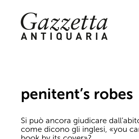
Skip
to
content
penitent’s robes
Si può ancora giudicare dall’abi
come dicono gli inglesi, «you ca
book by its cover»?