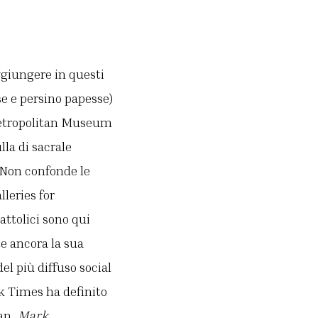
ggiungere in questi
e e persino papesse)
l Metropolitan Museum
lla di sacrale
). Non confonde le
leries for
attolici sono qui
e ancora la sua
el più diffuso social
k Times ha definito
man,
Mark