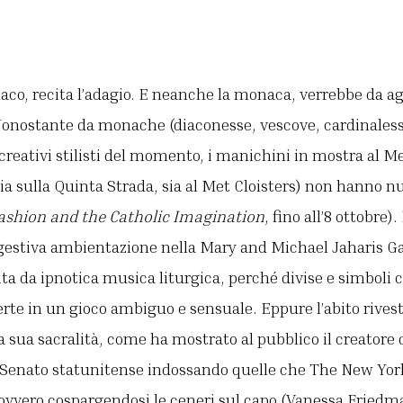
naco, recita l’adagio. E neanche la monaca, verrebbe da a
Nonostante da monache (diaconesse, vescove, cardinaless
ù creativi stilisti del momento, i manichini in mostra a
sia sulla Quinta Strada, sia al Met Cloisters) non hanno nu
ashion and the Catholic Imagination
, fino all’8 ottobre
gestiva ambientazione nella Mary and Michael Jaharis Gal
ta da ipnotica musica liturgica, perché divise e simboli c
rte in un gioco ambiguo e sensuale. Eppure l’abito rivest
 sua sacralità, come ha mostrato al pubblico il creatore d
 Senato statunitense indossando quelle che The New Yor
 ovvero cospargendosi le ceneri sul capo (Vanessa Fried