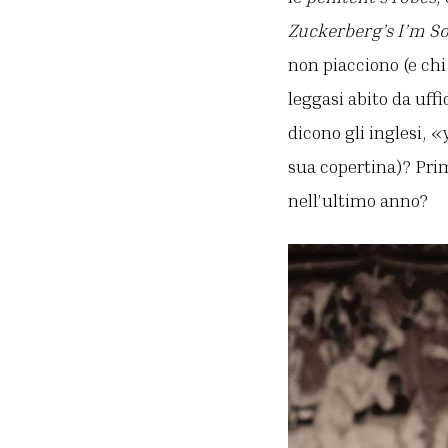
Zuckerberg’s I’m So
non piacciono (e chi
leggasi abito da uff
dicono gli inglesi, 
sua copertina)? Prim
nell’ultimo anno?