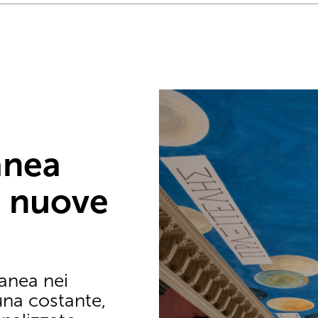
anea
, nuove
anea nei
una costante,