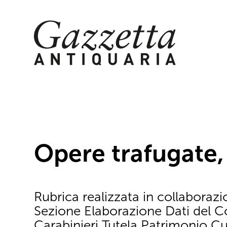
Skip
to
content
Opere trafugate,
Rubrica realizzata in collaborazi
Sezione Elaborazione Dati del
Carabinieri Tutela Patrimonio Cu