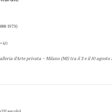
1888-1979)
0×40
leria d'Arte privata – Milano (MI) tra il 3 e il 10 agosto
III secolo)