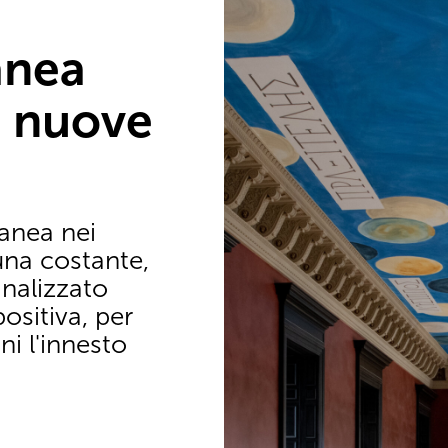
anea
, nuove
anea nei
una costante,
nalizzato
sitiva, per
ni l'innesto