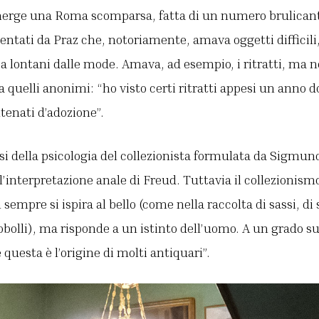
erge una Roma scomparsa, fatta di un numero brulicante
tati da Praz che, notoriamente, amava oggetti difficili,
a lontani dalle mode. Amava, ad esempio, i ritratti, ma n
 quelli anonimi: “ho visto certi ritratti appesi un anno do
ntenati d’adozione”.
isi della psicologia del collezionista formulata da Sigm
l’interpretazione anale di Freud. Tuttavia il collezionismo
n sempre si ispira al bello (come nella raccolta di sassi, di 
obolli), ma risponde a un istinto dell’uomo. A un grado su
e questa è l’origine di molti antiquari”.