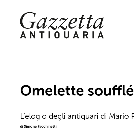
Skip
to
content
Omelette soufflée
L’elogio degli antiquari di Mario 
di Simone Facchinetti