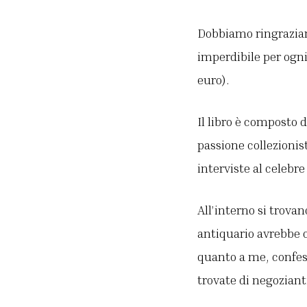
Dobbiamo ringraziare
imperdibile per ogni
euro).
Il libro è composto d
passione collezionis
interviste al celebre
All’interno si trova
antiquario avrebbe c
quanto a me, confess
trovate di negozianti