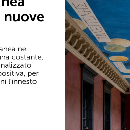
anea
, nuove
anea nei
una costante,
nalizzato
sitiva, per
ni l'innesto