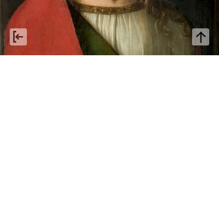
Boccaccio Boccaccino: da
invenduto a patrimonio
collettivo
Con Boccaccio Boccaccino, per una riflessione sul carattere
virtuoso del mercato, quando si intreccia con la tutela e con le
politiche di acquisizione dei musei.
di Francesco Ceretti