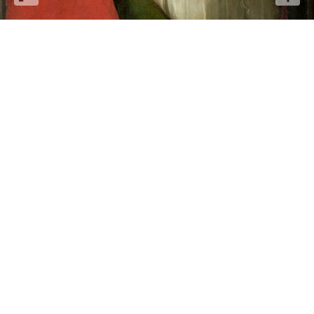
Boccaccio Boccaccino: da
invenduto a patrimonio
collettivo
Con Boccaccio Boccaccino, per una riflessione sul carattere
virtuoso del mercato, quando si intreccia con la tutela e con le
politiche di acquisizione dei musei.
di Francesco Ceretti