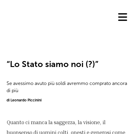
Skip
to
content
“Lo Stato siamo noi (?)”
Se avessimo avuto più soldi avremmo comprato ancora
di più
di Leonardo Piccinini
Quanto ci manca la saggezza, la visione, il
buonsenso di uomini colti, onesti e generosi come