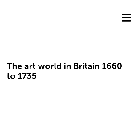
Skip
to
content
The art world in Britain 1660
to 1735