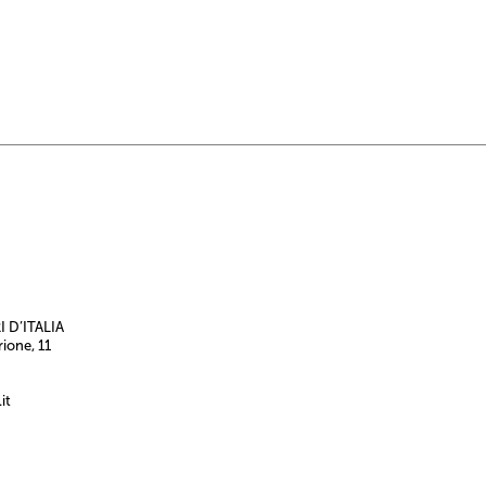
 D’ITALIA
rione, 11
it