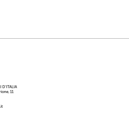
 D’ITALIA
rione, 11
it