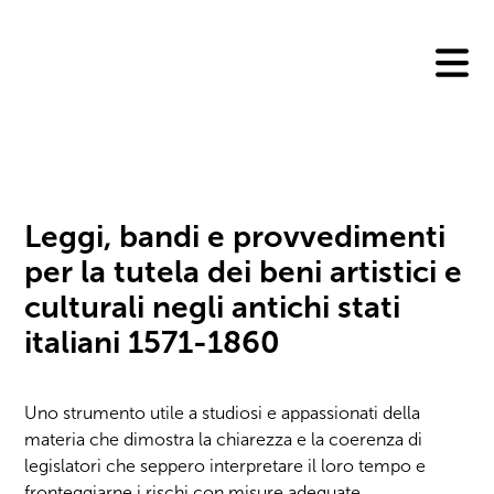
Skip
to
content
Leggi, bandi e provvedimenti
per la tutela dei beni artistici e
culturali negli antichi stati
italiani 1571-1860
Uno strumento utile a studiosi e appassionati della
materia che dimostra la chiarezza e la coerenza di
legislatori che seppero interpretare il loro tempo e
fronteggiarne i rischi con misure adeguate.