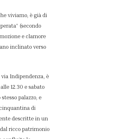
he viviamo, è già di
isperata” (secondo
romozione e clamore
iano inclinato verso
da via Indipendenza, è
 alle 12.30 e sabato
o stesso palazzo, e
 cinquantina di
ente descritte in un
 dal ricco patrimonio