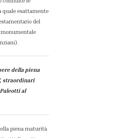
 confluite le
a quale esattamente
 testamentario del
io e monumentale
nziani).
pere della piena
, straordinari
Paleotti al
della piena maturità