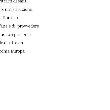
tratti di santi
no
: un’istituzione
afforte, o
rfane e di provvedere
que, un percorso
le e tuttavia
ecchia Europa.