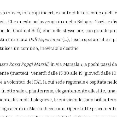
vo museo, in tempi incerti e contraddittori come quelli c
izia. Che questo poi avvenga in quella Bologna “sazia e d
one del Cardinal Biffi) che nelle stesse ore, con grande p
ra intitolata
Dalì Experience
(…), lascia sperare che il p
ituisca un comune, inevitabile destino.
zzo Rossi Poggi Marsili
, in via Marsala 7, a pochi passi 
nte (martedì- venerdì dalle 15.30 alle 19, giovedì dalle 10
zie a volontari del FAI, la cui sede regionale è ospitata nell
e in otto sale a pianterreno, elegantemente allestite, una
ente di scuola bolognese, le cui vicende sono brillantem
talogo a cura di Marco Riccomini. Opere tutte provenienti