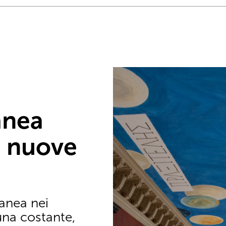
anea
, nuove
anea nei
una costante,