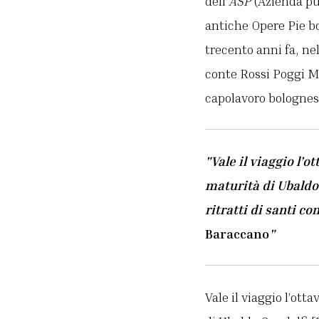
dell’
ASP
(Azienda pub
antiche Opere Pie bo
trecento anni fa, nel
conte Rossi Poggi Ma
capolavoro bolognes
"Vale il viaggio l’
maturità di Ubaldo 
ritratti di santi c
Baraccano
"
Vale il viaggio l’ot