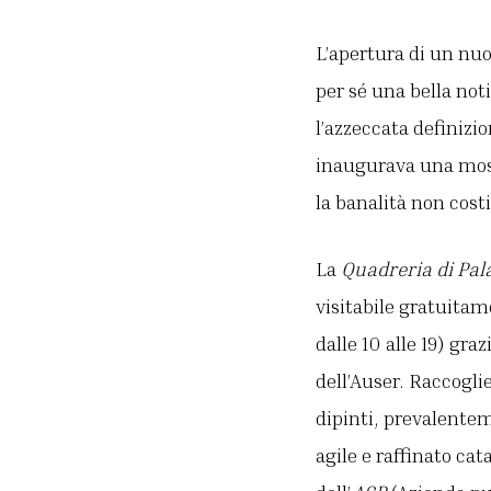
L’apertura di un nuo
per sé una bella not
l’azzeccata definizi
inaugurava una most
la banalità non cost
La
Quadreria di Pala
visitabile gratuitame
dalle 10 alle 19) gra
dell’Auser. Raccogli
dipinti, prevalentem
agile e raffinato ca