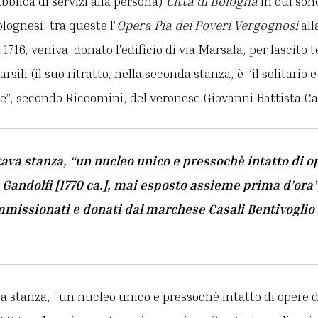
blica di servizi alla persona)
Città di Bologna
in cui sono
lognesi: tra queste l’
Opera Pia dei Poveri Vergognosi
all
 1716, veniva donato l’edificio di via Marsala, per lascito
rsili (il suo ritratto, nella seconda stanza, è “il solitar
e”, secondo Riccomini, del veronese Giovanni Battista Ca
ottava stanza, “un nucleo unico e pressochè intatto di o
Gandolfi [1770 ca.], mai esposto assieme prima d’ora”
ommissionati e donati dal marchese Casali Bentivoglio 
tava stanza, “un nucleo unico e pressochè intatto di opere 