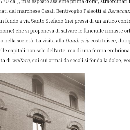
770 ca.], mai esposto assieme prima d’ora”, straordinari ri
ti dal marchese Casali Bentivoglio Paleotti al
Baracca
in fondo a via Santo Stefano (nei pressi di un antico contr
 nome) che si proponeva di salvare le fanciulle rimaste o
 nella società. La visita alla
Quadreria
costituisce, dun
delle capitali non solo dell’arte, ma di una forma embriona
ta di
welfare
, sui cui ormai da secoli si fonda la dolce, v