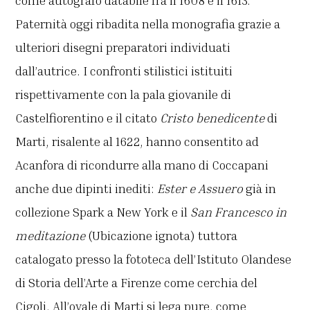
come autografo databile fra il 1608 e il 1613.
Paternità oggi ribadita nella monografia grazie a
ulteriori disegni preparatori individuati
dall’autrice. I confronti stilistici istituiti
rispettivamente con la pala giovanile di
Castelfiorentino e il citato
Cristo benedicente
di
Marti, risalente al 1622, hanno consentito ad
Acanfora di ricondurre alla mano di Coccapani
anche due dipinti inediti:
Ester e Assuero
già in
collezione Spark a New York e il
San Francesco in
meditazione
(Ubicazione ignota) tuttora
catalogato presso la fototeca dell’Istituto Olandese
di Storia dell’Arte a Firenze come cerchia del
Cigoli. All’ovale di Marti si lega pure, come