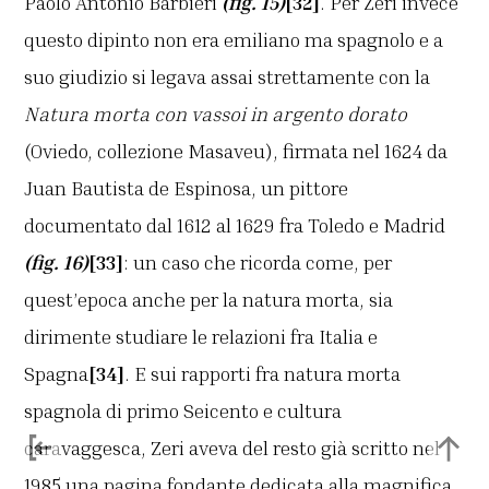
Paolo Antonio Barbieri
(fig. 15)
[32]
. Per Zeri invece
questo dipinto non era emiliano ma spagnolo e a
suo giudizio si legava assai strettamente con la
Natura morta con vassoi in argento dorato
(Oviedo, collezione Masaveu), firmata nel 1624 da
Juan Bautista de Espinosa, un pittore
documentato dal 1612 al 1629 fra Toledo e Madrid
(fig. 16)
[33]
: un caso che ricorda come, per
quest’epoca anche per la natura morta, sia
dirimente studiare le relazioni fra Italia e
Spagna
[34]
. E sui rapporti fra natura morta
spagnola di primo Seicento e cultura
caravaggesca, Zeri aveva del resto già scritto nel
1985 una pagina fondante dedicata alla magnifica