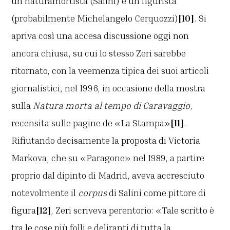
un naturamortista (Salini) e un figurista
(probabilmente Michelangelo Cerquozzi)
[10]
. Si
apriva così una accesa discussione oggi non
ancora chiusa, su cui lo stesso Zeri sarebbe
ritornato, con la veemenza tipica dei suoi articoli
giornalistici, nel 1996, in occasione della mostra
sulla
Natura morta al tempo di Caravaggio
,
recensita sulle pagine de «La Stampa»
[11]
.
Rifiutando decisamente la proposta di Victoria
Markova, che su «Paragone» nel 1989, a partire
proprio dal dipinto di Madrid, aveva accresciuto
notevolmente il
corpus
di Salini come pittore di
figura
[12]
, Zeri scriveva perentorio: «Tale scritto è
tra le cose più folli e deliranti di tutta la