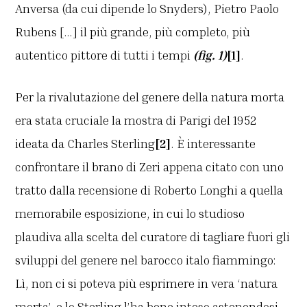
Anversa (da cui dipende lo Snyders), Pietro Paolo
Rubens […] il più grande, più completo, più
autentico pittore di tutti i tempi
(fig. 1)
[1]
.
Per la rivalutazione del genere della natura morta
era stata cruciale la mostra di Parigi del 1952
ideata da Charles Sterling
[2]
. È interessante
confrontare il brano di Zeri appena citato con uno
tratto dalla recensione di Roberto Longhi a quella
memorabile esposizione, in cui lo studioso
plaudiva alla scelta del curatore di tagliare fuori gli
sviluppi del genere nel barocco italo fiammingo:
Lì, non ci si poteva più esprimere in vera ‘natura
morta’, e lo Sterling l’ha bene inteso astenendosi