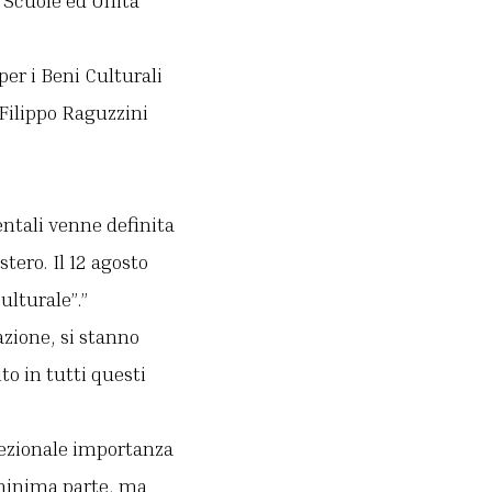
o Scuole ed Unità
per i Beni Culturali
 Filippo Raguzzini
entali venne definita
tero. Il 12 agosto
lturale”.”
zione, si stanno
to in tutti questi
ccezionale importanza
 minima parte, ma