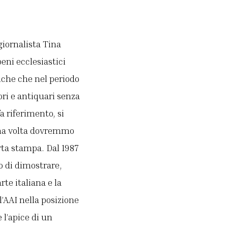
giornalista Tina
eni ecclesiastici
nche che nel periodo
ori e antiquari senza
a riferimento, si
una volta dovremmo
rta stampa. Dal 1987
io di dimostrare,
rte italiana e la
l’AAI nella posizione
 l’apice di un