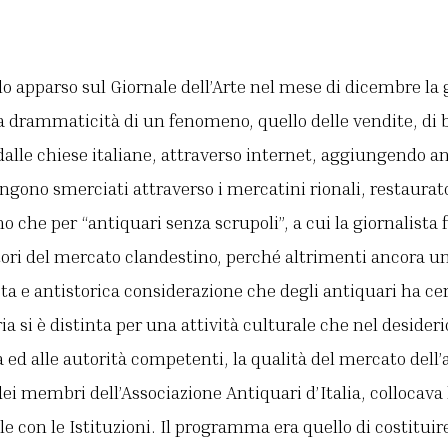
lo apparso sul Giornale dell’Arte nel mese di dicembre la 
la drammaticità di un fenomeno, quello delle vendite, di b
alle chiese italiane, attraverso internet, aggiungendo a
vengono smerciati attraverso i mercatini rionali, restaurat
 che per “antiquari senza scrupoli”, a cui la giornalista f
tori del mercato clandestino, perché altrimenti ancora 
sta e antistorica considerazione che degli antiquari ha ce
a si è distinta per una attività culturale che nel desider
 ed alle autorità competenti, la qualità del mercato dell’a
ei membri dell’Associazione Antiquari d’Italia, collocava 
le con le Istituzioni. Il programma era quello di costituire