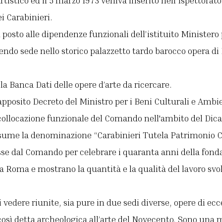
tistico ed il 5 marzo 1973 veniva inserito nell'Ispettorat
i Carabinieri.
u posto alle dipendenze funzionali dell’istituito Ministero 
ndo sede nello storico palazzetto tardo barocco opera di
 la Banca Dati delle opere d’arte da ricercare.
apposito Decreto del Ministro per i Beni Culturali e Ambi
 collocazione funzionale del Comando nell'ambito del Dicas
ume la denominazione “Carabinieri Tutela Patrimonio Cu
e dal Comando per celebrare i quaranta anni della fonda
a Roma e mostrano la quantità e la qualità del lavoro svol
i vedere riunite, sia pure in due sedi diverse, opere di e
così detta archeologica all’arte del Novecento. Sono una