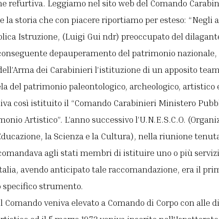
 refurtiva. Leggiamo nel sito web del Comando Carabinie
 la storia che con piacere riportiamo per esteso: “Negli an
lica Istruzione, (Luigi Gui ndr) preoccupato del dilagan
n conseguente depauperamento del patrimonio nazionale,
l’Arma dei Carabinieri l’istituzione di un apposito team 
la del patrimonio paleontologico, archeologico, artistico 
iva così istituito il “Comando Carabinieri Ministero Pubb
onio Artistico”. L’anno successivo l’U.N.E.S.C.O. (Organi
ducazione, la Scienza e la Cultura), nella riunione tenutas
mandava agli stati membri di istituire uno o più servizi 
’Italia, avendo anticipato tale raccomandazione, era il p
o specifico strumento.
 il Comando veniva elevato a Comando di Corpo con alle d