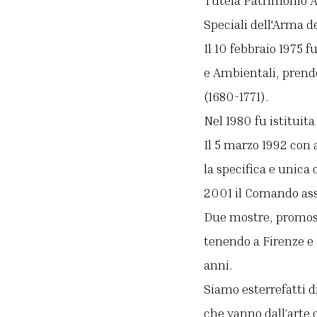
Tutela Patrimonio Ar
Speciali dell'Arma de
Il 10 febbraio 1975 f
e Ambientali, prende
(1680-1771).
Nel 1980 fu istituita
Il 5 marzo 1992 con 
la specifica e unica
2001 il Comando ass
Due mostre, promoss
tenendo a Firenze e 
anni.
Siamo esterrefatti d
che vanno dall’arte 