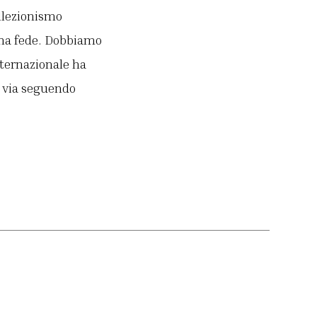
ollezionismo
ona fede. Dobbiamo
nternazionale ha
l via seguendo