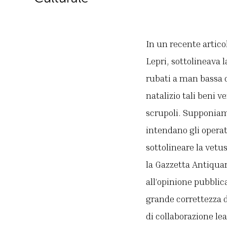
In un recente artico
Lepri, sottolineava 
rubati a man bassa d
natalizio tali beni 
scrupoli. Supponiamo
intendano gli opera
sottolineare la vetu
la Gazzetta Antiquari
all’opinione pubblica
grande correttezza d
di collaborazione lea