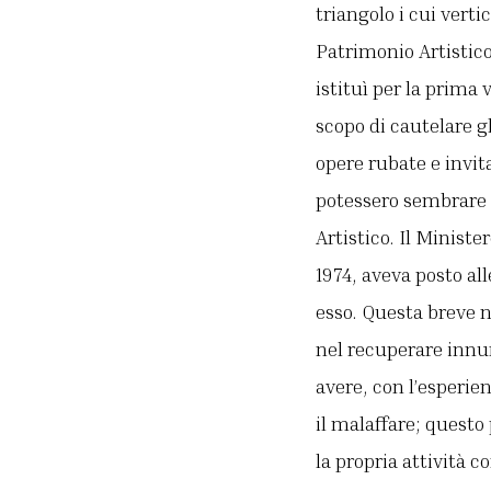
triangolo i cui verti
Patrimonio Artistico
istituì per la prima 
scopo di cautelare g
opere rubate e invit
potessero sembrare 
Artistico. Il Ministe
1974, aveva posto al
esso. Questa breve n
nel recuperare innum
avere, con l’esperie
il malaffare; questo
la propria attività c