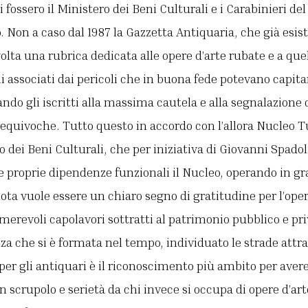
ci fossero il Ministero dei Beni Culturali e i Carabinieri d
. Non a caso dal 1987 la Gazzetta Antiquaria, che già esist
volta una rubrica dedicata alle opere d’arte rubate e a que
li associati dai pericoli che in buona fede potevano capit
ando gli iscritti alla massima cautela e alla segnalazione 
equivoche. Tutto questo in accordo con l’allora Nucleo 
ro dei Beni Culturali, che per iniziativa di Giovanni Spadol
le proprie dipendenze funzionali il Nucleo, operando in g
ota vuole essere un chiaro segno di gratitudine per l’ope
erevoli capolavori sottratti al patrimonio pubblico e pr
nza che si è formata nel tempo, individuato le strade attra
 per gli antiquari è il riconoscimento più ambito per avere
on scrupolo e serietà da chi invece si occupa di opere d’art