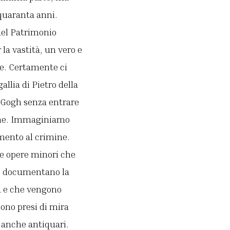
 quaranta anni.
del Patrimonio
 la vastità, un vero e
ie. Certamente ci
llia di Pietro della
n Gogh senza entrare
sime. Immaginiamo
amento al crimine.
he opere minori che
li documentano la
na e che vengono
no presi di mira
e anche antiquari.