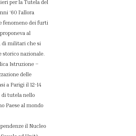
ri per la Tutela del
ni ‘60 l’allora
te fenomeno dei furti
 proponeva al
di militari che si
e storico nazionale.
lica Istruzione –
zzazione delle
i a Parigi il 12-14
di tutela nello
rimo Paese al mondo
ipendenze il Nucleo