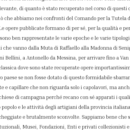
levante, di quanto è stato recuperato nel corso di questi
ò che abbiamo nei confronti del Comando per la Tutela 
e opere pubblicate formano di per sé, per la qualità e per
ono ben rappresentate le varie epoche e le varie tipolog
ti che vanno dalla Muta di Raffaello alla Madonna di Seniga
i Bellini, a Antonello da Messina, per arrivare fino a Va
e classica dove sono state recuperate opere importantis
ro paese se non fosse dotato di questo formidabile sbarr
te e capillare che non riguarda solo i capolavori, ma anc
i chiese di campagna perché recano con sé apparati i qua
popolo e le attività degli artigiani della provincia italia
heggiate e brutalmente sconvolte. Sappiamo bene che so
tuzionali, Musei, Fondazioni, Enti e privati collezionisti 