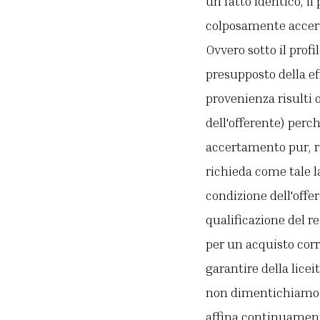
un fatto identico, il
colposamente accert
Ovvero sotto il prof
presupposto della ef
provenienza risulti 
dell'offerente) perc
accertamento pur, ri
richieda come tale l
condizione dell'offe
qualificazione del r
per un acquisto corr
garantire della lice
non dimentichiamo c
affina continuamente