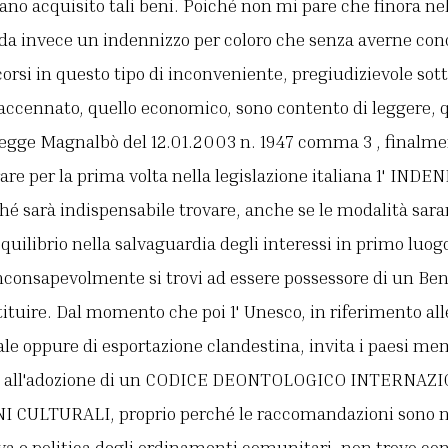
iano acquisito tali beni. Poiché non mi pare che finora ne
eda invece un indennizzo per coloro che senza averne con
orsi in questo tipo di inconveniente, pregiudizievole sott
accennato, quello economico, sono contento di leggere, q
legge Magnalbò del 12.01.2003 n. 1947 comma 3 , finalmen
are per la prima volta nella legislazione italiana 1' INDE
hé sarà indispensabile trovare, anche se le modalità sara
 equilibrio nella salvaguardia degli interessi in primo luo
inconsapevolmente si trovi ad essere possessore di un Be
ituire. Dal momento che poi 1' Unesco, in riferimento al
ale oppure di esportazione clandestina, invita i paesi me
ea all'adozione di un CODICE DEONTOLOGICO INTERNAZ
 CULTURALI, proprio perché le raccomandazioni sono ne
iva e politica degli ordinamenti comunitari, non trovo co