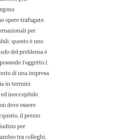
ergono
he opere trafugate
ernazionali per
abili: questo è uno
 nodo del problema è
 possiede 1’oggetto.(
ento di una impresa
ia in termini
 ed ineccepibile
non deve essere
quisto, il prezzo
iudizio per
cambio tra colleghi,