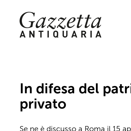
Skip
to
content
In difesa del pa
privato
Se ne è discusso a Roma il 15 ap