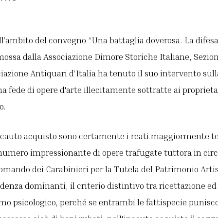
nell’ambito del convegno “Una battaglia doverosa. La difes
ossa dalla Associazione Dimore Storiche Italiane, Sezione
iazione Antiquari d’Italia ha tenuto il suo intervento su
a fede di opere d'arte illecitamente sottratte ai proprieta
o.
'incauto acquisto sono certamente i reati maggiormente t
 numero impressionante di opere trafugate tuttora in cir
omando dei Carabinieri per la Tutela del Patrimonio Arti
denza dominanti, il criterio distintivo tra ricettazione e
iamo psicologico, perché se entrambi le fattispecie puni