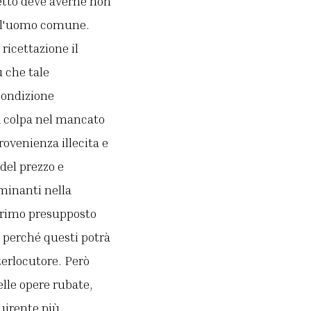
ggetto deve averne non
ell'uomo comune.
ricettazione il
ù che tale
 condizione
la colpa nel mancato
ovenienza illecita e
del prezzo e
rminanti nella
l primo presupposto
e perché questi potrà
terlocutore. Però
lle opere rubate,
uirente più