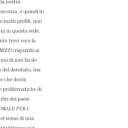
lla nostra
oscenza, e quindi in
o molti profili, non
ui in questa sede,
te trovi voce la
NNIZZO riguardo ai
nno di non facile
go del derubato, ma
ne che dovrà
le problematiche di
mbri dei paesi
IONALE PER I
l senso di una
ntraddizione nel