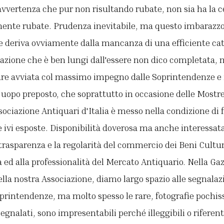
vvertenza che pur non risultando rubate, non sia ha la c
mente rubate. Prudenza inevitabile, ma questo imbarazzo
 deriva ovviamente dalla mancanza di una efficiente cat
gazione che è ben lungi dall'essere non dico completata,
re avviata col massimo impegno dalle Soprintendenze e 
'uopo preposto, che soprattutto in occasione delle Mostr
sociazione Antiquari d'Italia è messo nella condizione di 
e ivi esposte. Disponibilità doverosa ma anche interessata
trasparenza e la regolarità del commercio dei Beni Cultur
à ed alla professionalità del Mercato Antiquario. Nella Ga
lla nostra Associazione, diamo largo spazio alle segnalazi
rintendenze, ma molto spesso le rare, fotografie pochiss
egnalati, sono impresentabili perché illeggibili o riferent