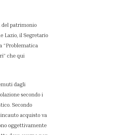
a del patrimonio
 Lazio, il Segretario
lla “Problematica
ri” che qui
emuti dagli
colazione secondo i
stico. Secondo
d incauto acquisto va
scono oggettivamente