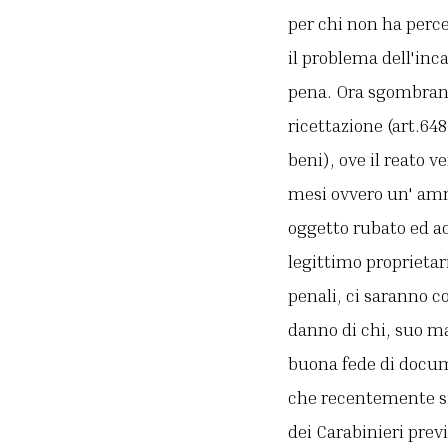
per chi non ha perce
il problema dell'inca
pena. Ora sgombrando
ricettazione (art.64
beni), ove il reato v
mesi ovvero un' amm
oggetto rubato ed a
legittimo proprietar
penali, ci saranno 
danno di chi, suo ma
buona fede di docume
che recentemente si
dei Carabinieri previ