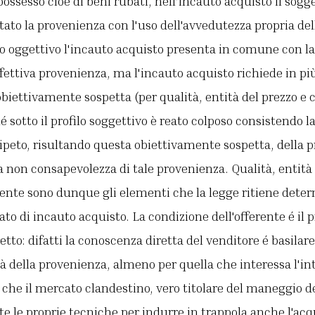
 possesso cioè di beni rubati, nell'incauto acquisto il so
ato la provenienza con l'uso dell'avvedutezza propria d
ilo oggettivo l'incauto acquisto presenta in comune con la 
fettiva provenienza, ma l'incauto acquisto richiede in pi
obiettivamente sospetta (per qualità, entità del prezzo e
hé sotto il profilo soggettivo è reato colposo consistendo 
peto, risultando questa obiettivamente sospetta, della pr
a non consapevolezza di tale provenienza. Qualità, entità 
rente sono dunque gli elementi che la legge ritiene dete
eato di incauto acquisto. La condizione dell'offerente é i
etto: difatti la conoscenza diretta del venditore é basilar
ità della provenienza, almeno per quella che interessa l'in
he il mercato clandestino, vero titolare del maneggio de
 le proprie tecniche per indurre in trappola anche l'acq