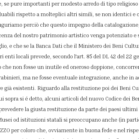
e, se pure importanti per modesto arredo di tipo religioso 
duabili rispetto a molteplici altri simili, se non identic
 auguriamo perciò che questo impegno della catalogazione
enza del nostro patrimonio artistico venga potenziato e 
io, e che se la Banca Dati che il Ministero dei Beni Cultu
tri enti locali prevede, secondo l'art. 85 del DL 42 del 22 
 che non fosse un inutile ed oneroso doppione, concorre
abinieri, ma ne fosse eventuale integrazione, anche in a
 già esistenti. Riguardo alla restituzione poi dei Beni Cul
ui sopra si é detto, alcuni articoli del nuovo Codice dei Be
prevedere la giusta restituzione da parte dei paesi ultimi 
usei od istituzioni statali si preoccupano anche (in partic
ZO per coloro che, ovviamente in buona fede e nel rispett