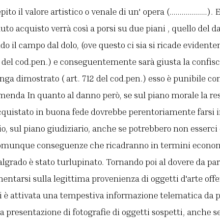
pito il valore artistico o venale di un' opera (……………….). E
uto acquisto verrà così a porsi su due piani , quello del d
 il campo dal dolo, (ove questo ci sia si ricade evidente
8 del cod.pen.) e conseguentemente sarà giusta la confisc
enga dimostrato ( art. 712 del cod.pen.) esso è punibile con 
enda In quanto al danno però, se sul piano morale la res
cquistato in buona fede dovrebbe perentoriamente farsi i
io, sul piano giudiziario, anche se potrebbero non esser
comunque conseguenze che ricadranno in termini economi
lgrado è stato turlupinato. Tornando poi al dovere da par
ntarsi sulla legittima provenienza di oggetti d'arte offer
 è attivata una tempestiva informazione telematica da 
a presentazione di fotografie di oggetti sospetti, anche se