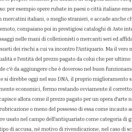
o: per esempio opere rubate in paesi o città italiane em
mercatini italiani, o meglio stranieri, e accade anche c
 remoto, compaiano poi in prestigiosi cataloghi di Aste int
ssaggi nelle mani di collezionisti o mercanti seri ed affid
sueti dei rischi a cui va incontro l'Antiquario. Ma il vero
ualità e l'entità del prezzo pagato da colui che per ultimo
e c'é da aggiungere che è doveroso nel buon funzionam
 si direbbe oggi nel suo DNA, il proprio miglioramento s
amente economici, fermo restando ovviamente il corretto
apisce allora come il prezzo pagato per un opera d'arte 
rubricazione o meno del possesso di essa come incauto ac
re usato nel campo dell'antiquariato come categoria di g
tipo di accusa, né motivo di rivendicazione, nel caso di s