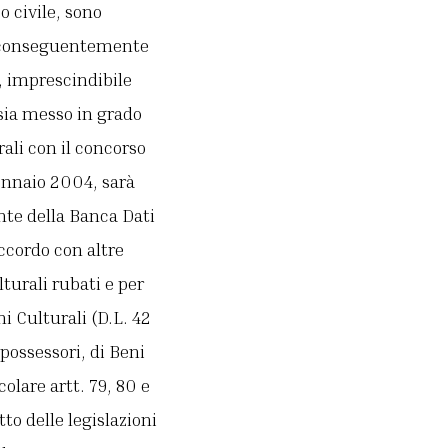
o civile, sono
i e conseguentemente
, imprescindibile
sia messo in grado
rali con il concorso
gennaio 2004, sarà
nte della Banca Dati
ccordo con altre
turali rubati e per
ni Culturali (D.L. 42
possessori, di Beni
olare artt. 79, 80 e
o delle legislazioni