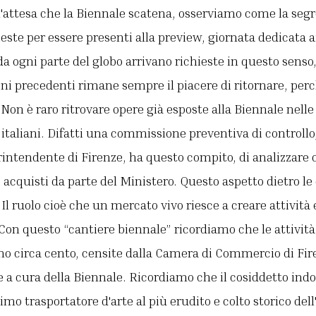
'attesa che la Biennale scatena, osserviamo come la segr
ieste per essere presenti alla preview, giornata dedicata ai
da ogni parte del globo arrivano richieste in questo senso
oni precedenti rimane sempre il piacere di ritornare, per
Non è raro ritrovare opere già esposte alla Biennale nelle
o italiani. Difatti una commissione preventiva di controllo
rintendente di Firenze, ha questo compito, di analizzare 
 acquisti da parte del Ministero. Questo aspetto dietro le 
l ruolo cioè che un mercato vivo riesce a creare attività e
 Con questo “cantiere biennale” ricordiamo che le attività
no circa cento, censite dalla Camera di Commercio di Fir
 a cura della Biennale. Ricordiamo che il cosiddetto ind
mo trasportatore d'arte al più erudito e colto storico dell'