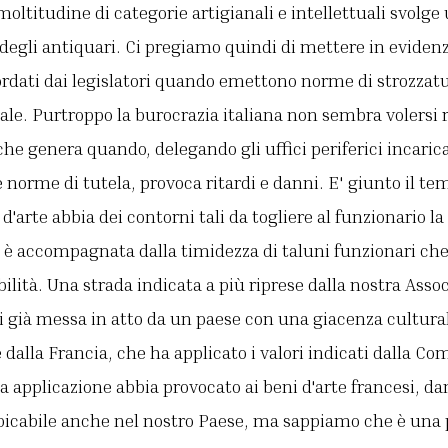
oltitudine di categorie artigianali e intellettuali svolge 
à degli antiquari. Ci pregiamo quindi di mettere in eviden
ordati dai legislatori quando emettono norme di strozzat
nale. Purtroppo la burocrazia italiana non sembra volersi 
he genera quando, delegando gli uffici periferici incarica
le norme di tutela, provoca ritardi e danni. E' giunto il t
d'arte abbia dei contorni tali da togliere al funzionario la
a è accompagnata dalla timidezza di taluni funzionari ch
lità. Una strada indicata a più riprese dalla nostra Assoc
ori già messa in atto da un paese con una giacenza cultura
oè dalla Francia, che ha applicato i valori indicati dalla 
 applicazione abbia provocato ai beni d'arte francesi, dan
icabile anche nel nostro Paese, ma sappiamo che è una p