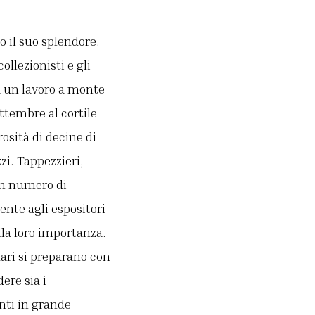
o il suo splendore.
ollezionisti e gli
a un lavoro a monte
ettembre al cortile
rosità di decine di
zi. Tappezzieri,
 un numero di
ente agli espositori
lla loro importanza.
uari si preparano con
ere sia i
enti in grande