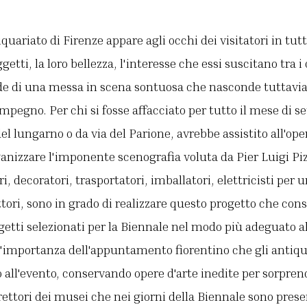
quariato di Firenze appare agli occhi dei visitatori in tutt
etti, la loro bellezza, l'interesse che essi suscitano tra i c
ode di una messa in scena sontuosa che nasconde tuttavi
mpegno. Per chi si fosse affacciato per tutto il mese di s
del lungarno o da via del Parione, avrebbe assistito all'ope
ganizzare l'imponente scenografia voluta da Pier Luigi Piz
, decoratori, trasportatori, imballatori, elettricisti per
tori, sono in grado di realizzare questo progetto che cons
ggetti selezionati per la Biennale nel modo più adeguato a
 e l'importanza dell'appuntamento fiorentino che gli antiq
 all'evento, conservando opere d'arte inedite per sorprend
direttori dei musei che nei giorni della Biennale sono pres