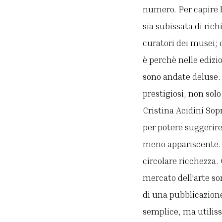
numero. Per capire l
sia subissata di rich
curatori dei musei; 
è perchè nelle edizi
sono andate deluse. 
prestigiosi, non sol
Cristina Acidini Sop
per potere suggerire
meno appariscente. I
circolare ricchezza.
mercato dell'arte so
di una pubblicazione
semplice, ma utilissi