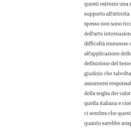
questi estremi una m
supporto all'attivit
spesso non sono ric
dell'arte internazio
difficoltà immense c
all'applicazione del
definizione del bene 
giudizio che talvolt
assumersi responsabi
della soglia dei val
quella italiana e ci
ci sembra che questa
quanto sarebbe ausp