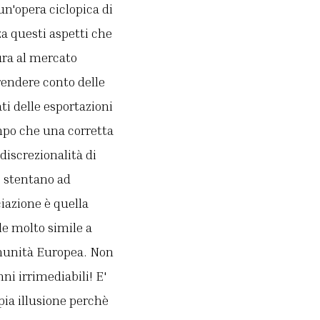
un'opera ciclopica di
za questi aspetti che
ura al mercato
rendere conto delle
ti delle esportazioni
empo che una corretta
 discrezionalità di
e stentano ad
iazione è quella
le molto simile a
Comunità Europea. Non
ni irrimediabili! E'
ia illusione perchè