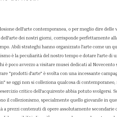
losione dell'arte contemporanea, o per meglio dire delle v
 dell'arte dei nostri giorni, corrisponde perfettamente all
empo. Abili strateghi hanno organizzato l'arte come un qu
mo è la peculiarità del nostro tempo e dotare l'arte di un
hi è poco avvezzo a visitare musei dedicati al Novecento s
are "prodotti d'arte" è svolta con una incessante campag
"in" se oggi non si colleziona qualcosa di contemporane
'esercizio critico dell'acquirente abbia potuto svolgersi. S
o il collezionismo, specialmente quello giovanile in ques
ità a prezzi contenuti di opere assolutamente secondarie o