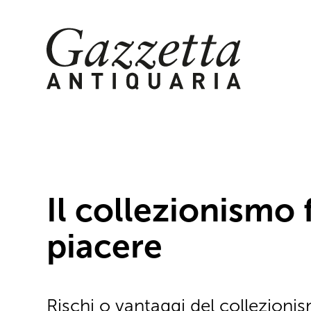
Skip
to
content
Il collezionismo 
piacere
Rischi o vantaggi del collezionis