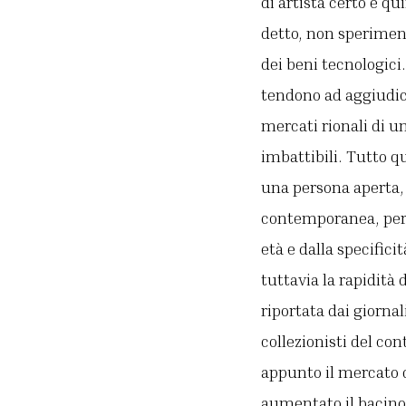
di artista certo e q
detto, non speriment
dei beni tecnologici
tendono ad aggiudica
mercati rionali di u
imbattibili. Tutto q
una persona aperta, 
contemporanea, però
età e dalla specific
tuttavia la rapidità
riportata dai giornal
collezionisti del c
appunto il mercato d
aumentato il bacino 