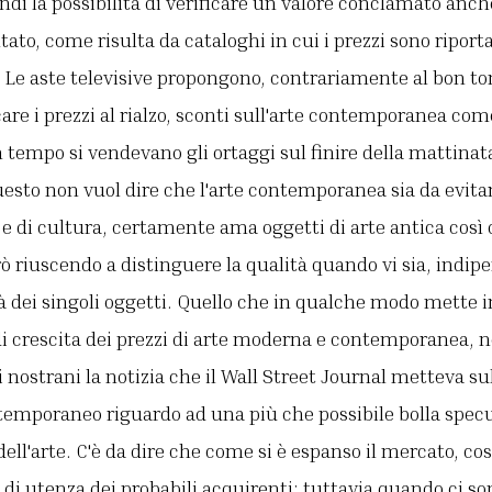
uindi la possibilità di verificare un valore conclamato an
ato, come risulta da cataloghi in cui i prezzi sono riporta
. Le aste televisive propongono, contrariamente al bon to
re i prezzi al rialzo, sconti sull'arte contemporanea co
n tempo si vendevano gli ortaggi sul finire della mattinata
uesto non vuol dire che l'arte contemporanea sia da evitare
e di cultura, certamente ama oggetti di arte antica così 
 riuscendo a distinguere la qualità quando vi sia, indi
ità dei singoli oggetti. Quello che in qualche modo mette 
 di crescita dei prezzi di arte moderna e contemporanea, 
i nostrani la notizia che il Wall Street Journal metteva sul
ontemporaneo riguardo ad una più che possibile bolla spe
ell'arte. C'è da dire che come si è espanso il mercato, co
di utenza dei probabili acquirenti; tuttavia quando ci son