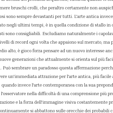
ere bruschi crolli, che peraltro certamente non auspi
osi sono sempre devastanti per tutti. L'arte antica inve
to negli ultimi tempi, è in quella condizione di stallo in
isti sono consigliabili. Escludiamo naturalmente i capola
livelli di record ogni volta che appaiono sul mercato, ma p
io alto, è gioco forza pensare ad un nuovo interesse anc
nuove generazioni che attualmente si orienta sul più faci
. Può sembrare un paradosso questa affermazione perché
avere un'immediata attrazione per l'arte antica, più facil
, quando invece l'arte contemporanea con la sua prepon
l'osservatore nella difficoltà di una comprensione più pr
zzazione e la forza dell'immagine visiva costantemente p
continuamente si abbattono sulle orecchie dei probabili 