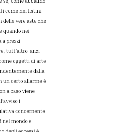
che se, come abbiamo
ti come nei listini
n delle vere aste che
me quando nei
 a prezzi
, tutt’altro, anzi
come oggetti di arte
pendentemente dalla
in un certo allarme è
non a caso viene
l'avviso i
culativa concernente
sì nel mondo è
o degli eccessi è