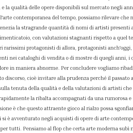
i e la qualità delle opere disponibili sul mercato negli an
r l'arte contemporanea del tempo, possiamo rilevare che n
ezia la stragrande quantità di nomi di artisti presenti 
 dimenticatoio, con valutazioni stagnanti rispetto a quel
eri rarissimi protagonisti di allora, protagonisti anch'ogg
enti nei cataloghi di vendita o di mostre di quegli anni, i
alore in maniera abnorme. Per concludere vogliamo ribad
to discorso, cioè invitare alla prudenza perché il passato 
lla tenuta della qualità e della valutazioni di artisti che 
 rapidamente la ribalta accompagnati da una rumorosa 
ione è che questo attraente gioco al rialzo possa sgonfia
 si è avventurato negli acquisti di opere di arte contem
er tutti. Pensiamo al flop che certa arte moderna subì n