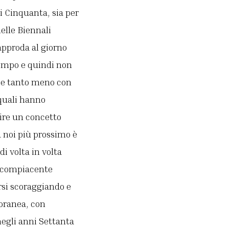
ni Cinquanta, sia per
elle Biennali
approda al giorno
 tempo e quindi non
i, e tanto meno con
 quali hanno
ire un concetto
a noi più prossimo è
di volta in volta
e compiacente
rsi scoraggiando e
poranea, con
egli anni Settanta