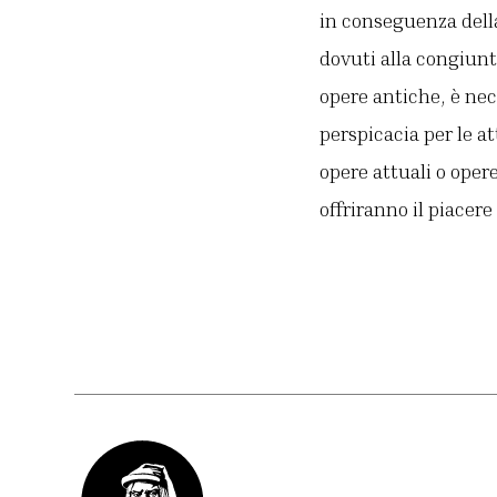
in conseguenza della
dovuti alla congiunt
opere antiche, è nec
perspicacia per le a
opere attuali o oper
offriranno il piacer