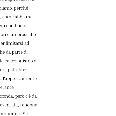
chiamo, perché
ce, come abbiamo
 cui con buona
vori clamorosi che
er limitarsi ad
he da parte di
le collezionismo di
 si potrebbe
e all'apprezzamento
derante
ofonda, però c'è da
resentata, rendono
compratori. Se