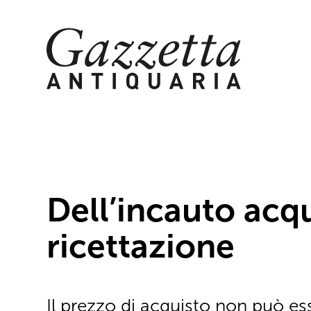
Skip
to
content
Dell’incauto acqu
ricettazione
Il prezzo di acquisto non può es