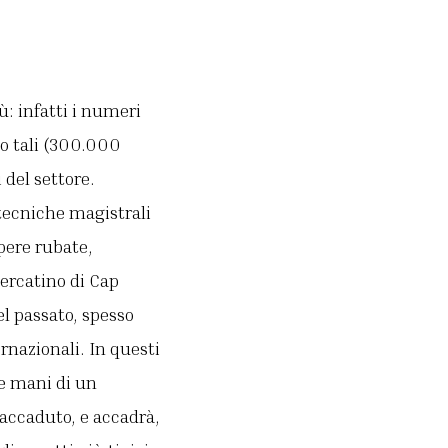
ù: infatti i numeri
no tali (300.000
 del settore.
 tecniche magistrali
pere rubate,
ercatino di Cap
l passato, spesso
rnazionali. In questi
le mani di un
è accaduto, e accadrà,