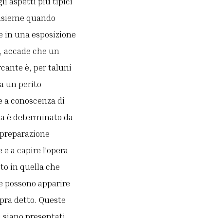
i aspetti più tipici
'insieme quando
e in una esposizione
à, accade che un
ante è, per taluni
da un perito
e a conoscenza di
ita è determinato da
a preparazione
 e a capire l'opera
to in quella che
se possono apparire
pra detto. Queste
i siano presentati