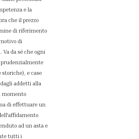
ompetenza e la
ora che il prezzo
mine di riferimento
 motivo di
a. Va da sé che ogni
ene prudenzialmente
e storiche), e case
dagli addetti alla
 al momento
ma di effettuare un
dell'affidamento
venduto ad un asta e
e tutti i