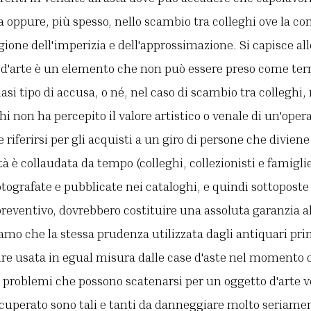
 oppure, più spesso, nello scambio tra colleghi ove la c
gione dell'imperizia e dell'approssimazione. Si capisce all
 d'arte è un elemento che non può essere preso come ter
asi tipo di accusa, o né, nel caso di scambio tra colleghi,
i non ha percepito il valore artistico o venale di un'oper
e riferirsi per gli acquisti a un giro di persone che divi
età è collaudata da tempo (colleghi, collezionisti e famigli
otografate e pubblicate nei cataloghi, e quindi sottoposte 
 preventivo, dovrebbero costituire una assoluta garanzia
iamo che la stessa prudenza utilizzata dagli antiquari pri
ire usata in egual misura dalle case d'aste nel momento 
i problemi che possono scatenarsi per un oggetto d'arte 
uperato sono tali e tanti da danneggiare molto seriament