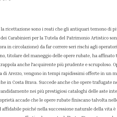
la ricettazione sono i reati che gli antiquari temono di pi
dei Carabinieri per la Tutela del Patrimonio Artistico so
ra in circolazione) da far correre seri rischi agli operatori
no, titolare del maneggio delle opere rubate, ha affinato
 trappola anche l'acquirente più prudente e scrupoloso. O
 di Arezzo, vengono in tempi rapidissimi offerte in un m
che in Costa Brava. Succede anche che opere trafugate ne
andidamente nei più prestigiosi cataloghi delle aste inte
roprietà accade che le opere rubate finiscano talvolta nel
d affidabile poiché nella successione naturale della vita 