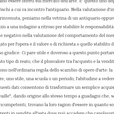
ano essere offerti sul mercato dell'arte. E' questo uno degl
rischi a cui va incontro l'antiquario. Nella valutazione d
 rinvenuta, poniamo nella vetrina di un antiquario oppur
zio a una indagine a ritroso per stabilire le responsabilit
 negativo nella valutazione del comportamento del merc
ato per l'opera e il valore o di richiesta o quello stabilito 
o giudice. Ci pare utile e doveroso a questo punto portar
to tipo di reato, che il plusvalore tra l'acquisto e la vend
ono nell'ordinaria regola dello scambio di opere d'arte: l
e, uno stile, una scuola o un periodo, l'abitudine a vedere
 Questi dati consentono di trasformare un semplice acquis
vaille", dando origine allo stesso tempo a guadagni che, 
competenti, trovano la loro ragion d'essere in quanto so
rrenti in vendite all'asta dove può accadere che capolavor