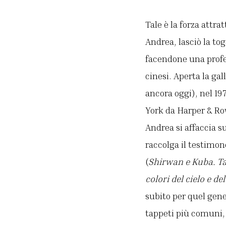
Tale è la forza attra
Andrea, lasciò la tog
facendone una profes
cinesi. Aperta la ga
ancora oggi), nel 19
York da Harper & Row
Andrea si affaccia 
raccolga il testimo
(
Shirwan e Kuba. Tap
colori del cielo e de
subito per quel gen
tappeti più comuni, 