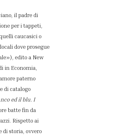
iano, il padre di
ione per i tappeti,
uelli caucasici o
 locali dove prosegue
ale»), edito a New
udi in Economia,
 amore paterno
e di catalogo
anco ed il blu. I
re batte fin da
azzi. Rispetto ai
 di storia, ovvero