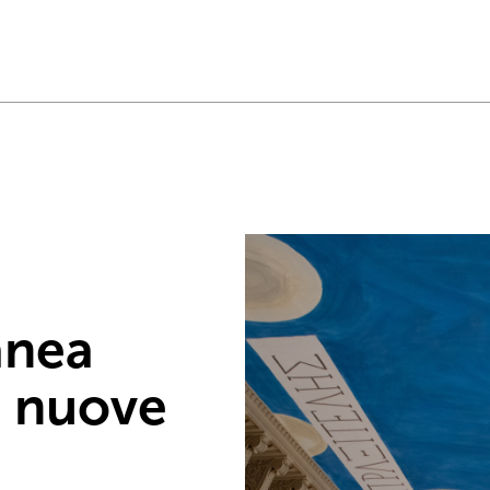
anea
, nuove