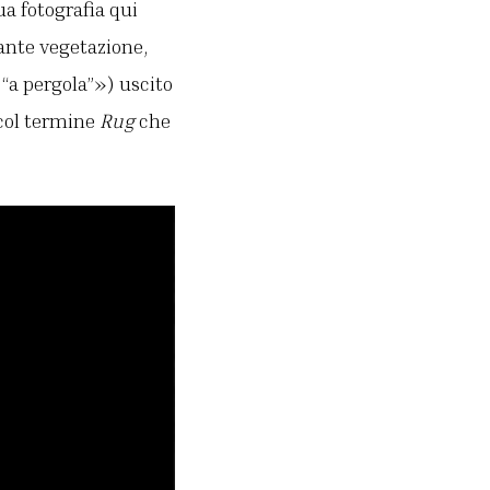
ua fotografia qui
iante vegetazione,
“a pergola”») uscito
 col termine
Rug
che