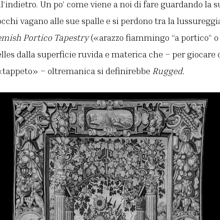
ll’indietro. Un po’ come viene a noi di fare guardando la s
 occhi vagano alle sue spalle e si perdono tra la lussuregg
emish Portico Tapestry
(«arazzo fiammingo “a portico” o 
elles dalla superficie ruvida e materica che – per giocare
 «tappeto» – oltremanica si definirebbe
Rugged.