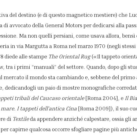
ttiva del destino (e di questo magnetico mestiere) che Luc
a di avvocato della General Motors per dedicarsi alla pass
sione. Ma non quelli persiani, come usava allora, bensì q
lleria in via Margutta a Roma nel marzo 1970 (negli stessi
78 diede alle stampe
The Oriental Rug
(«Il tappeto orient
, tra i primi “manuali” del settore. Quando, dopo gli st
sul mercato il mondo sta cambiando e, sebbene del primo
ne, dedicandogli un paio di mostre monografiche corredat
peti tribali del Caucaso orientale
[Roma 2004], e
Il Bi
l mare. I tappeti dell’antica Cina
[Roma 2009]), il suo cuo
ere di
Textile
da appendere anziché calpestare, ossia gli ar
per capirne qualcosa occorre sfogliare pagine più antiche