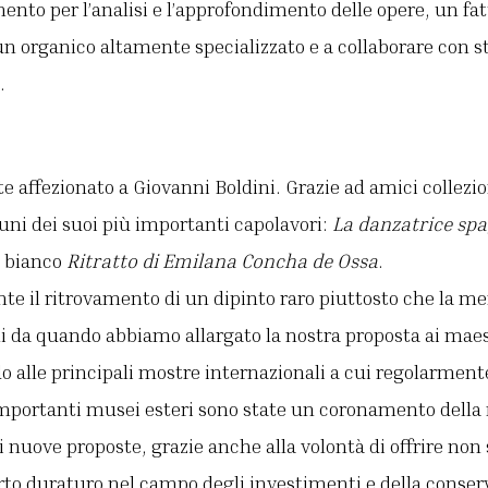
nto per l’analisi e l’approfondimento delle opere, un fa
un organico altamente specializzato e a collaborare con sto
.
 affezionato a Giovanni Boldini. Grazie ad amici collezio
uni dei suoi più importanti capolavori:
La danzatrice sp
o bianco
Ritratto di Emilana Concha de Ossa
.
e il ritrovamento di un dipinto raro piuttosto che la me
i da quando abbiamo allargato la nostra proposta ai maest
 alle principali mostre internazionali a cui regolarment
importanti musei esteri sono state un coronamento della
i nuove proposte, grazie anche alla volontà di offrire non
o duraturo nel campo degli investimenti e della conser