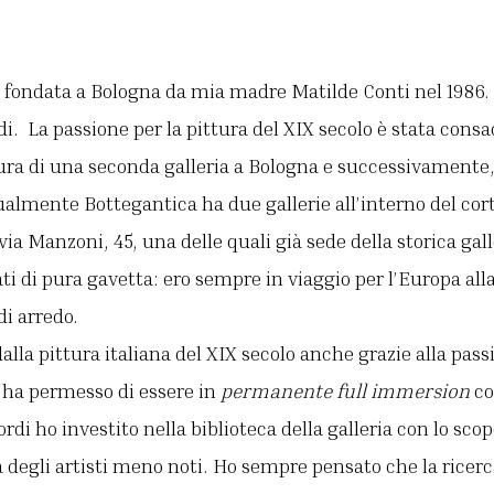
 fondata a Bologna da mia madre Matilde Conti nel 1986. 
rdi. La passione per la pittura del XIX secolo è stata cons
tura di una seconda galleria a Bologna e successivamente
ualmente Bottegantica ha due gallerie all’interno del cort
a Manzoni, 45, una delle quali già sede della storica galle
ti di pura gavetta: ero sempre in viaggio per l’Europa alla 
di arredo.
alla pittura italiana del XIX secolo anche grazie alla pass
 ha permesso di essere in
permanente full immersion
co
ordi ho investito nella biblioteca della galleria con lo sco
degli artisti meno noti. Ho sempre pensato che la ricerc