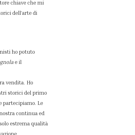
ttore chiave che mi
rici dell’arte di
nisti ho potuto
agnola
e il
ra vendita. Ho
ri storici del primo
e partecipiamo. Le
 nostra continua ed
 solo estrema qualità
vazione.