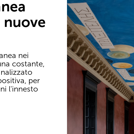
anea
, nuove
anea nei
una costante,
nalizzato
sitiva, per
ni l'innesto