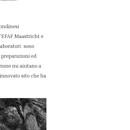
londinesi
 TEFAF Maastricht e
laboratori: sono
n preparazioni ed
zione mi aiutano a
rinnovato sito che ha