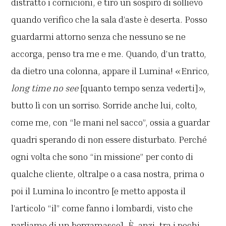
distratto i cornicioni, e tiro un sospiro di sollievo
quando verifico che la sala d’aste è deserta. Posso
guardarmi attorno senza che nessuno se ne
accorga, penso tra me e me. Quando, d’un tratto,
da dietro una colonna, appare il Lumina! «Enrico,
long time no see
[quanto tempo senza vederti]»,
butto lì con un sorriso. Sorride anche lui, colto,
come me, con “le mani nel sacco”, ossia a guardar
quadri sperando di non essere disturbato. Perché
ogni volta che sono “in missione” per conto di
qualche cliente, oltralpe o a casa nostra, prima o
poi il Lumina lo incontro [e metto apposta il
l’articolo “il” come fanno i lombardi, visto che
parliamo di un bergamasco]. È, anzi, tra i pochi