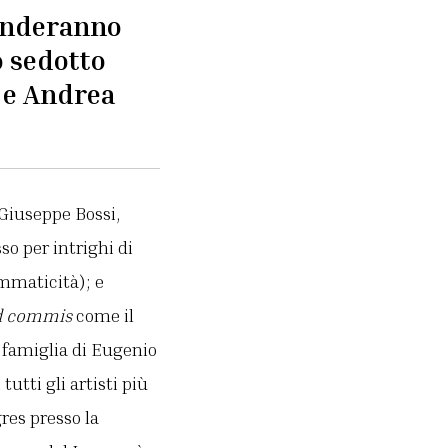
cenderanno
o sedotto
] e Andrea
 Giuseppe Bossi,
so per intrighi di
ammaticità); e
d commis
come il
a famiglia di Eugenio
tti gli artisti più
res presso la