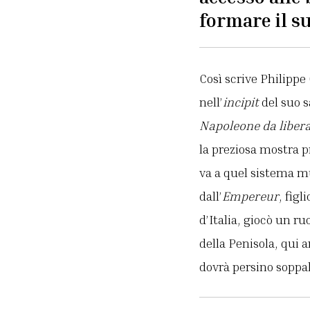
formare il s
Così scrive Philipp
nell’
incipit
del suo 
Napoleone da liber
la preziosa mostra pr
va a quel sistema mu
dall’
Empereur
, figl
d’Italia, giocò un r
della Penisola, qui 
dovrà persino soppal