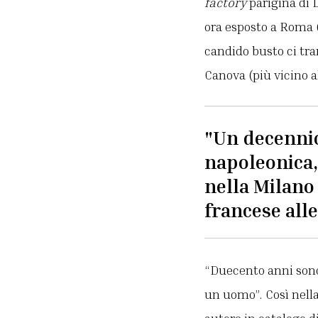
factory
parigina di D
ora esposto a Roma (
candido busto ci tr
Canova (più vicino 
"Un decennio
napoleonica,
nella Milano
francese alle
“Duecento anni sono 
un uomo”. Così nella