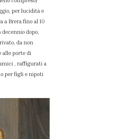
e meno compreso)
gio, per lucidità e
 a Brera fino al 10
Un decennio dopo,
rivato, da non
alle porte di
mici , raffigurati a
 per figli e nipoti