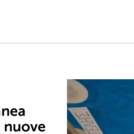
anea
, nuove