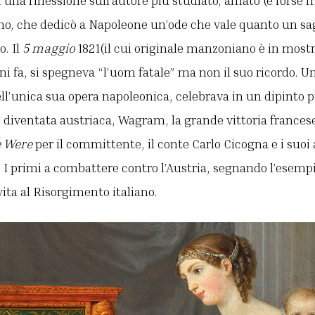
i una riflessione sull’autore più studiato, amato (e fors
ano, che dedicò a Napoleone un’ode che vale quanto un sag
o. Il
5 maggio
1821(il cui originale manzoniano è in mostra
ni fa, si spegneva “l’uom fatale” ma non il suo ricordo. 
l’unica sua opera napoleonica, celebrava in un dipinto p
 diventata austriaca, Wagram, la grande vittoria francese 
e Were
per il committente, il conte Carlo Cicogna e i suoi a
 I primi a combattere contro l’Austria, segnando l’esempio
ita al Risorgimento italiano.