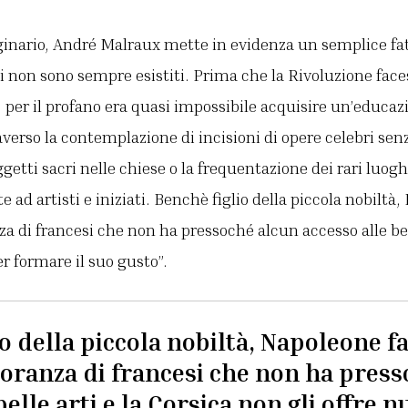
nario, André Malraux mette in evidenza un semplice fa
 non sono sempre esistiti. Prima che la Rivoluzione faces
 per il profano era quasi impossibile acquisire un’educazi
erso la contemplazione di incisioni di opere celebri senza
etti sacri nelle chiese o la frequentazione dei rari luoghi
ad artisti e iniziati. Benchè figlio della piccola nobiltà
a di francesi che non ha pressoché alcun accesso alle bell
er formare il suo gusto”.
o della piccola nobiltà, Napoleone fa
oranza di francesi che non ha press
belle arti e la Corsica non gli offre n