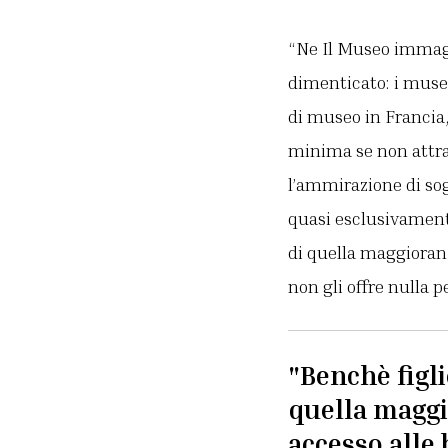
“Ne Il Museo immagi
dimenticato: i musei
di museo in Francia,
minima se non attrav
l’ammirazione di sogg
quasi esclusivamente 
di quella maggioranz
non gli offre nulla p
"Benchè figli
quella maggi
accesso alle 