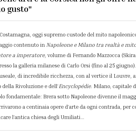
uo gusto"
e Costamagna, oggi supremo custode del mito napoleonico
saggio contenuto in
Napoleone e Milano tra realtà e mit
atore a imperatore
, volume di Fernando Mazzocca (Skir
esso la galleria milanese di Carlo Orsi (fino al 25 giugno).
seale, di incredibile ricchezza, con al vertice il Louvre, 
io della Rivoluzione e dell’
Encyclopédie
. Milano, capitale
uolo fondamentale: Brera sotto Napoleone divenne il magg
arrivarono a centinaia opere d’arte da ogni contrada, per c
care l’antica chiesa degli Umiliati…