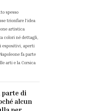
tto spesso
se trionfare l’idea
one artistica
 colori né dettagli,
 espositivi, aperti
, Napoleone fa parte
e arti e la Corsica
 parte di
oché alcun
ulla per