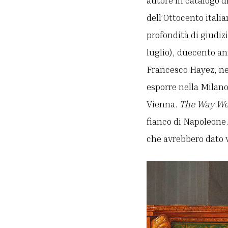
autore in catalogo d
dell’Ottocento itali
profondità di giudizi
luglio), duecento an
Francesco Hayez, nel
esporre nella Milano
Vienna.
The Way W
fianco di Napoleone.
che avrebbero dato v