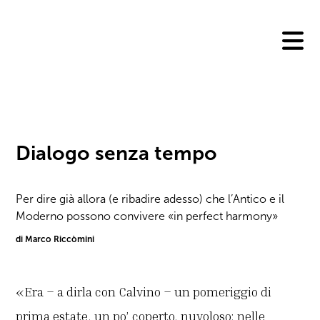
Skip
to
content
Dialogo senza tempo
Per dire già allora (e ribadire adesso) che l’Antico e il
Moderno possono convivere «in perfect harmony»
di Marco Riccòmini
«Era – a dirla con Calvino – un pomeriggio di
prima estate, un po’ coperto, nuvoloso; nelle