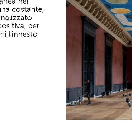
anea nei
una costante,
nalizzato
sitiva, per
ni l'innesto