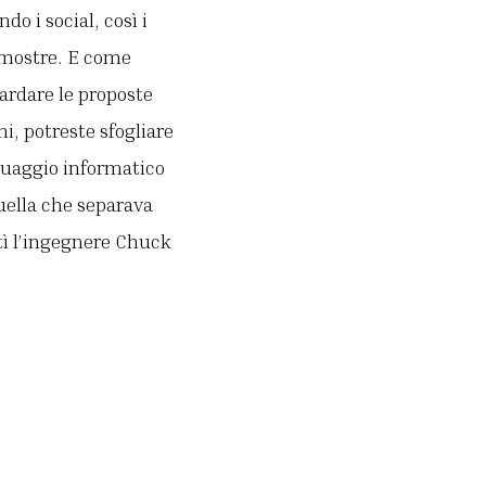
o i social, così i
e mostre. E come
uardare le proposte
hi, potreste sfogliare
nguaggio informatico
quella che separava
rtì l’ingegnere Chuck