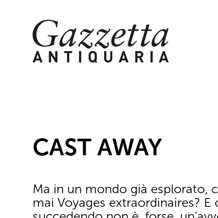
Skip
to
content
CAST AWAY
Ma in un mondo già esplorato, c
mai Voyages extraordinaires? E 
succedendo non è, forse, un’avv