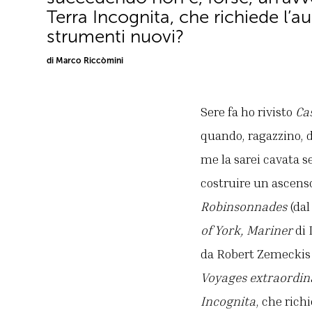
Terra Incognita, che richiede l’aus
strumenti nuovi?
di Marco Riccòmini
Sere fa ho rivisto
Ca
quando, ragazzino, 
me la sarei cavata se
costruire un ascenso
Robinsonnades
(da
of York, Mariner
di 
da Robert Zemeckis 
Voyages extraordin
Incognita
, che rich