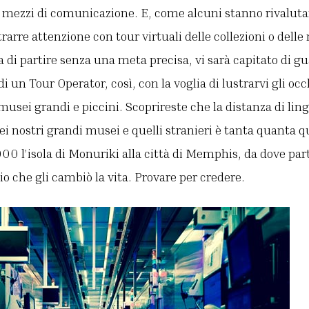
mezzi di comunicazione. E, come alcuni stanno rivalutand
rarre attenzione con tour virtuali delle collezioni o dell
a di partire senza una meta precisa, vi sarà capitato di g
di un Tour Operator, così, con la voglia di lustrarvi gli occ
i musei grandi e piccini. Scoprireste che la distanza di li
i dei nostri grandi musei e quelli stranieri è tanta quanta 
2000 l’isola di Monuriki alla città di Memphis, da dove pa
o che gli cambiò la vita. Provare per credere.