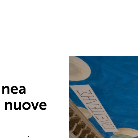
anea
, nuove