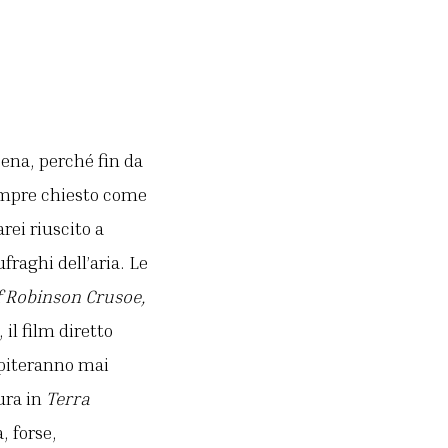
cena, perché fin da
sempre chiesto come
rei riuscito a
raghi dell’aria. Le
f Robinson Crusoe,
il film diretto
apiteranno mai
ura in
Terra
, forse,