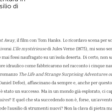
ilio di
st Away
, il film con Tom Hanks. Lo ricordavo scena per s
divorai
L’île mystérieuse
di Jules Verne (1875), mi sono 
 mai fossi naufragato su un’isola deserta. Di certo, non sa
re idraulico come fabbricarono nel racconto i cinque nauf
l romanzo
The Life and Strange Surprising Adventures o
Daniel Defoe), affascinano da sempre e, anche per questo, 
è stato un successo. Ma in un mondo già esplorato, ci c
aires
? E quel che sta succedendo non è, forse, un’avvent
iede l’ausilio di strumenti nuovi? Non la clava di pietra ma