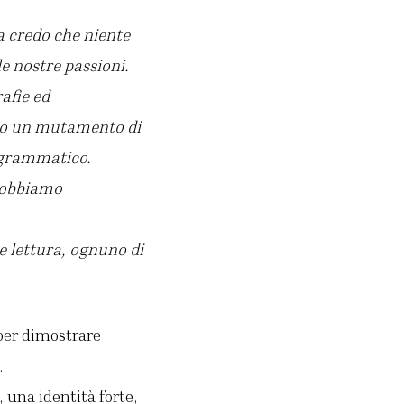
a credo che niente
 le nostre passioni.
afie ed
ano un mutamento di
ogrammatico.
 dobbiamo
le lettura, ognuno di
 per dimostrare
.
 una identità forte,