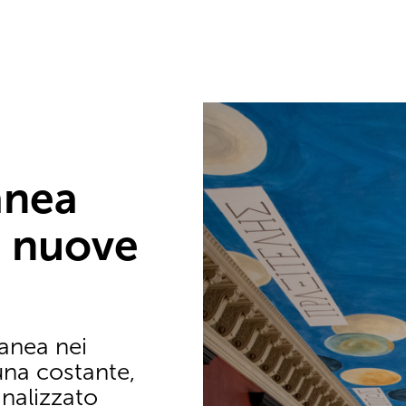
anea
, nuove
anea nei
una costante,
nalizzato