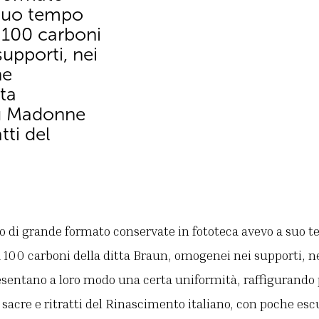
 suo tempo
a 100 carboni
upporti, nei
he
ta
iù Madonne
tti del
oto di grande formato conservate in fototeca avevo a suo 
a 100 carboni della ditta Braun, omogenei nei supporti, ne
resentano a loro modo una certa uniformità, raffigurand
acre e ritratti del Rinascimento italiano, con poche escur