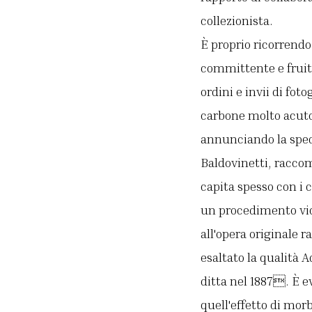
collezionista.
È proprio ricorrendo
committente e fruito
ordini e invii di fot
carbone molto acuto 
annunciando la spedi
Baldovinetti, racco
capita spesso con i 
un procedimento vice
all'opera originale r
esaltato la qualità 
ditta nel 1887. È e
quell'effetto di mor