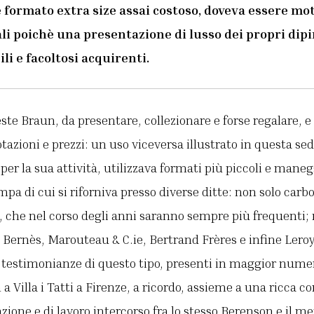
 formato extra size assai costoso, doveva essere mot
i poichè una presentazione di lusso dei propri dipi
ili e facoltosi acquirenti.
te Braun, da presentare, collezionare e forse regalare, e
tazioni e prezzi: un uso viceversa illustrato in questa sed
per la sua attività, utilizzava formati più piccoli e manegg
pa di cui si riforniva presso diverse ditte: non solo car
, che nel corso degli anni saranno sempre più frequenti;
Bernès, Marouteau & C.ie, Bertrand Frères e infine Leroy 
 testimonianze di questo tipo, presenti in maggior numer
a Villa i Tatti a Firenze, a ricordo, assieme a una ricca c
azione e di lavoro intercorso fra lo stesso Berenson e il m