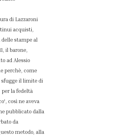
ura di Lazzaroni
tinui acquisti,
à delle stampe al
, il barone,
to ad Alessio
ne perchè, come
sfugge il limite di
 per la fedeltà
co', così ne aveva
ne pubblicato dalla
rbato da
 questo metodo, alla