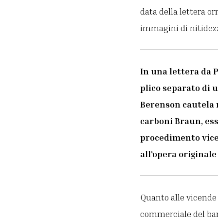
data della lettera o
immagini di nitidezz
In una lettera da P
plico separato di 
Berenson cautela n
carboni Braun, essa
procedimento vicev
all'opera originale
Quanto alle vicende c
commerciale del baro