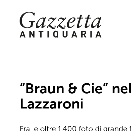
Skip
to
content
“Braun & Cie” ne
Lazzaroni
Fra le oltre 1.400 foto di grande