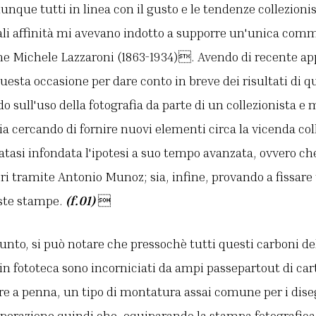
nque tutti in linea con il gusto e le tendenze collezionis
ali affinità mi avevano indotto a supporre un'unica com
rone Michele Lazzaroni (1863-1934). Avendo di recente a
uesta occasione per dare conto in breve dei risultati di q
ndo sull'uso della fotografia da parte di un collezionista e
sia cercando di fornire nuovi elementi circa la vicenda col
latasi infondata l'ipotesi a suo tempo avanzata, ovvero ch
ri tramite Antonio Munoz; sia, infine, provando a fissare
este stampe.
(f.01)

unto, si può notare che pressochè tutti questi carboni d
in fototeca sono incorniciati da ampi passepartout di car
ure a penna, un tipo di montatura assai comune per i dis
'operazione quindi che, equiparando la stampa fotografica