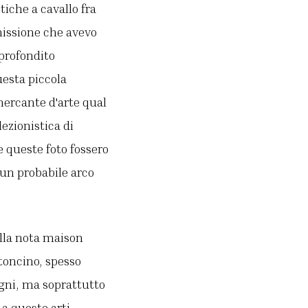
tiche a cavallo fra
missione che avevo
pprofondito
uesta piccola
 mercante d'arte qual
lezionistica di
e queste foto fossero
 un probabile arco
ella nota maison
toncino, spesso
egni, ma soprattutto
 a queste arti