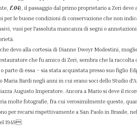
nte,
f.04
), il passaggio dal primo proprietario a Zeri deve
oi per le buone condizioni di conservazione che non indi
ivi, vuoi per l'assoluta mancanza di segni o annotazioni 
prietà.
 che devo alla cortesia di Dianne Dweyr Modestini, mogli
stauratore che fu amico di Zeri, sembra che la raccolta d
o parte di essa – sia stata acquistata presso suo figlio Ed
o Maria Bardi negli anni in cui erano soci dello Studio d'
iazza Augusto Imperatore. Ancora a Mario si deve il ricor
leria molte fotografie, fra cui verosimilmente queste, qua
no per recarsi rispettivamente a San Paolo in Brasile, nel 
el 1949.