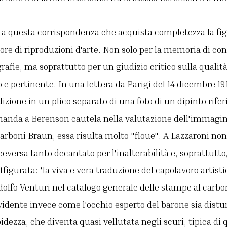
 a questa corrispondenza che acquista completezza la fig
re di riproduzioni d'arte. Non solo per la memoria di con
ografie, ma soprattutto per un giudizio critico sulla qualit
e pertinente. In una lettera da Parigi del 14 dicembre 1911
zione in un plico separato di una foto di un dipinto riferi
manda a Berenson cautela nella valutazione dell'immagi
carboni Braun, essa risulta molto "floue". A Lazzaroni non 
versa tanto decantato per l'inalterabilità e, soprattutto,
affigurata: 'la viva e vera traduzione del capolavoro artisti
Adolfo Venturi nel catalogo generale delle stampe al carbo
vidente invece come l'occhio esperto del barone sia distu
bidezza, che diventa quasi vellutata negli scuri, tipica di