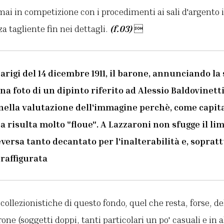
rmai in competizione con i procedimenti ai sali d'argento 
a tagliente fin nei dettagli.
(f.03)

arigi del 14 dicembre 1911, il barone, annunciando la
una foto di un dipinto riferito ad Alessio Baldovinet
ella valutazione dell'immagine perchè, come capita
 risulta molto "floue". A Lazzaroni non sfugge il lim
ersa tanto decantato per l'inalterabilità e, soprattu
 raffigurata
ollezionistiche di questo fondo, quel che resta, forse, del
ne (soggetti doppi, tanti particolari un po' casuali e in 