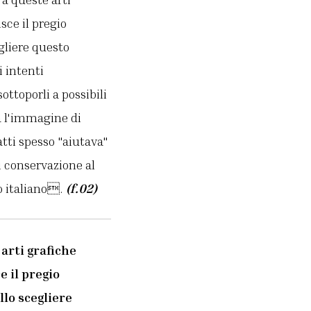
sce il pregio
gliere questo
i intenti
ottoporli a possibili
a l'immagine di
atti spesso "aiutava"
i conservazione al
to italiano.
(f.02)
arti grafiche
e il pregio
llo scegliere