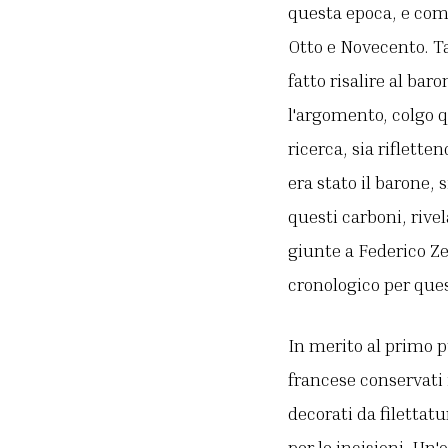
questa epoca, e comu
Otto e Novecento. T
fatto risalire al ba
l'argomento, colgo q
ricerca, sia riflette
era stato il barone, 
questi carboni, rive
giunte a Federico Ze
cronologico per qu
In merito al primo p
francese conservati 
decorati da filettat
per le incisioni. Un