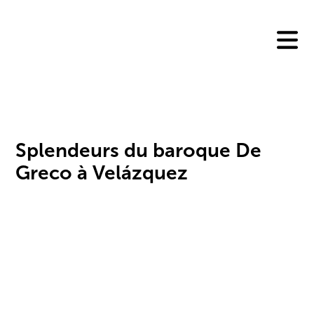
Skip
to
content
Splendeurs du baroque De
Greco à Velázquez