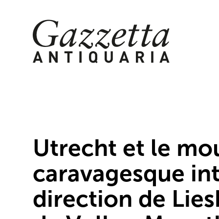
Skip
to
content
Utrecht et le m
caravagesque int
direction de Lie