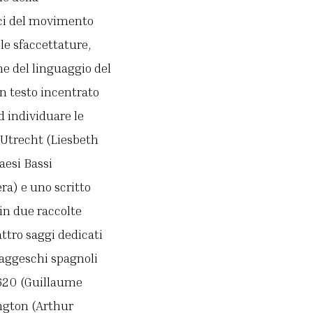
ici del movimento
 le sfaccettature,
one del linguaggio del
n testo incentrato
d individuare le
 Utrecht (Liesbeth
aesi Bassi
ra) e uno scritto
in due raccolte
ttro saggi dedicati
vaggeschi spagnoli
 1620 (Guillaume
ington (Arthur