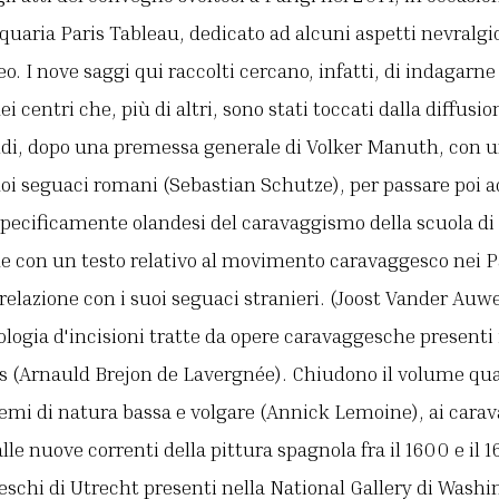
quaria Paris Tableau, dedicato ad alcuni aspetti nevralg
. I nove saggi qui raccolti cercano, infatti, di indagarne
 centri che, più di altri, sono stati toccati dalla diffusi
indi, dopo una premessa generale di Volker Manuth, con u
uoi seguaci romani (Sebastian Schutze), per passare poi a
specificamente olandesi del caravaggismo della scuola di
e con un testo relativo al movimento caravaggesco nei P
 relazione con i suoi seguaci stranieri. (Joost Vander Auwe
ogia d'incisioni tratte da opere caravaggesche presenti 
es (Arnauld Brejon de Lavergnée). Chiudono il volume qua
temi di natura bassa e volgare (Annick Lemoine), ai cara
alle nuove correnti della pittura spagnola fra il 1600 e il
eschi di Utrecht presenti nella National Gallery di Wash