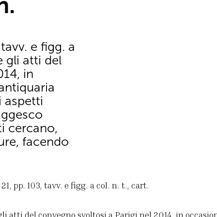
h.
avv. e figg. a
 gli atti del
14, in
antiquaria
 aspetti
aggesco
ti cercano,
ture, facendo
, pp. 103, tavv. e figg. a col. n. t., cart.
li atti del convegno svoltosi a Parigi nel 2014, in occasio