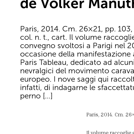
de Volker Manut
Paris, 2014. Cm. 26×21, pp. 103, t
col. n. t., cart. Il volume raccoglie
convegno svoltosi a Parigi nel 20
occasione della manifestazione 
Paris Tableau, dedicato ad alcuni
nevralgici del movimento carav
europeo. I nove saggi qui raccol
infatti, di indagarne le sfaccetta
perno […]
Paris, 2014. Cm. 26×21
Il volume raccoglie g