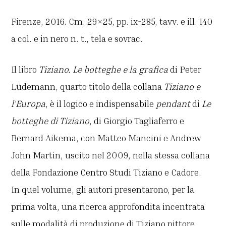
Firenze, 2016. Cm. 29×25, pp. ix-285, tavv. e ill. 140
a col. e in nero n. t., tela e sovrac.
Il libro
Tiziano. Le botteghe e la grafica
di Peter
Lüdemann, quarto titolo della collana
Tiziano e
l’Europa
, è il logico e indispensabile
pendant
di
Le
botteghe di Tiziano
, di Giorgio Tagliaferro e
Bernard Aikema, con Matteo Mancini e Andrew
John Martin, uscito nel 2009, nella stessa collana
della Fondazione Centro Studi Tiziano e Cadore.
In quel volume, gli autori presentarono, per la
prima volta, una ricerca approfondita incentrata
sulle modalità di produzione di Tiziano pittore,