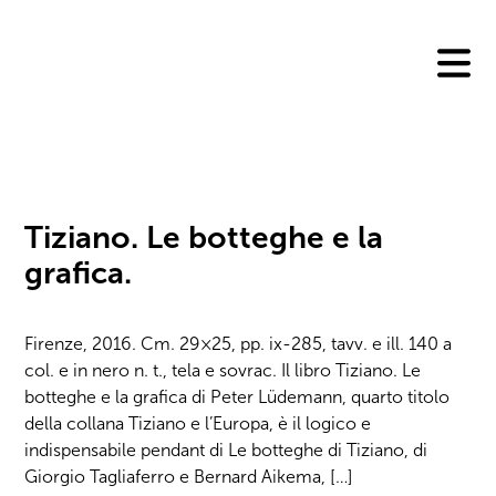
Skip
to
content
Tiziano. Le botteghe e la
grafica.
Firenze, 2016. Cm. 29×25, pp. ix-285, tavv. e ill. 140 a
col. e in nero n. t., tela e sovrac. Il libro Tiziano. Le
botteghe e la grafica di Peter Lüdemann, quarto titolo
della collana Tiziano e l’Europa, è il logico e
indispensabile pendant di Le botteghe di Tiziano, di
Giorgio Tagliaferro e Bernard Aikema, […]